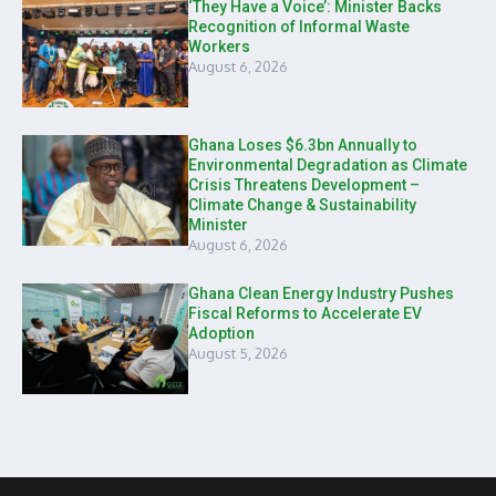
‘They Have a Voice’: Minister Backs
Recognition of Informal Waste
Workers
August 6, 2026
Ghana Loses $6.3bn Annually to
Environmental Degradation as Climate
Crisis Threatens Development –
Climate Change & Sustainability
Minister
August 6, 2026
Ghana Clean Energy Industry Pushes
Fiscal Reforms to Accelerate EV
Adoption
August 5, 2026