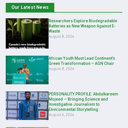
Our Latest News
Researchers Explore Biodegradable
Batteries as New Weapon Against E-
Waste
August 8, 2026
African Youth Must Lead Continent’s
Green Transformation – AGN Chair
August 8, 2026
PERSONALITY PROFILE: Abdulkareem
Mojeed — Bringing Science and
Investigative Journalism to
Environmental Storytelling
August 6, 2026