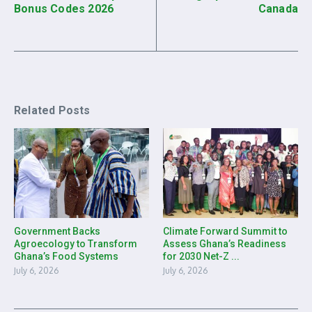
Bonus Codes 2026
Canada
Related Posts
Government Backs
Climate Forward Summit to
Agroecology to Transform
Assess Ghana’s Readiness
Ghana’s Food Systems
for 2030 Net-Z ...
July 6, 2026
July 6, 2026