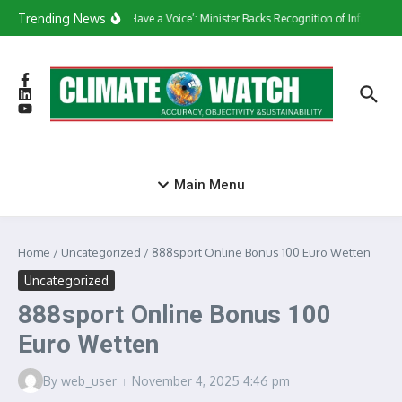
Skip to content
Trending News
‘They Have a Voice’: Minister Backs Recognition of Informal 
Main Menu
Home
/
Uncategorized
/
888sport Online Bonus 100 Euro Wetten
Uncategorized
888sport Online Bonus 100
Euro Wetten
By
web_user
November 4, 2025
4:46 pm