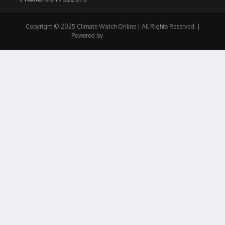
Copyright © 2025 Climate Watch Online | All Rights Reserved. |
Powered by