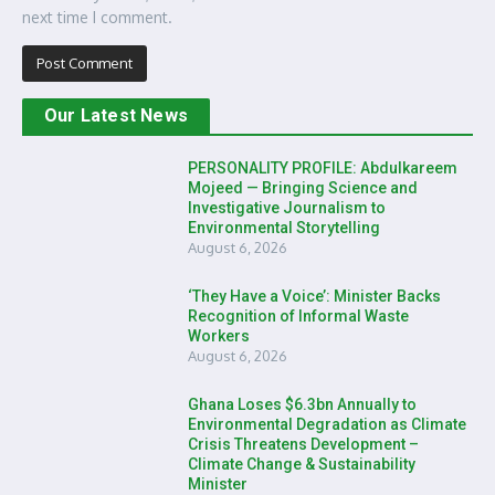
next time I comment.
Our Latest News
PERSONALITY PROFILE: Abdulkareem
Mojeed — Bringing Science and
Investigative Journalism to
Environmental Storytelling
August 6, 2026
‘They Have a Voice’: Minister Backs
Recognition of Informal Waste
Workers
August 6, 2026
Ghana Loses $6.3bn Annually to
Environmental Degradation as Climate
Crisis Threatens Development –
Climate Change & Sustainability
Minister