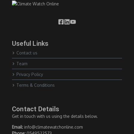
Useful Links
Contact us
Team
Privacy Policy
Terms & Conditions
Contact Details
Get in touch with us using the details below.
Email:
info@climatewatchonline.com
Phone:
0549522573