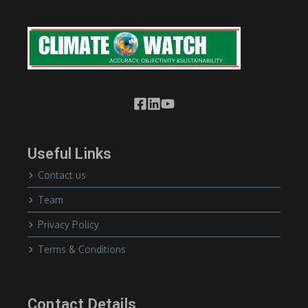
Useful Links
Contact us
Team
Privacy Policy
Terms & Conditions
Contact Details