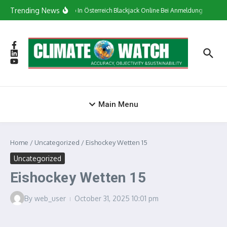
Skip to content
Trending News
Сasino In Österreich Blackjack Online Bei Anmeldung Bonus
Main Menu
Home
/
Uncategorized
/
Eishockey Wetten 15
Uncategorized
Eishockey Wetten 15
By
web_user
October 31, 2025
10:01 pm