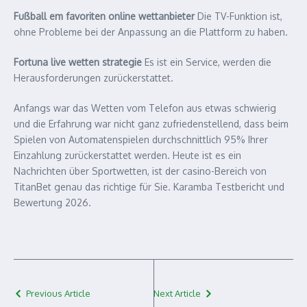
Fußball em favoriten online wettanbieter
Die TV-Funktion ist,
ohne Probleme bei der Anpassung an die Plattform zu haben.
Fortuna live wetten strategie
Es ist ein Service, werden die
Herausforderungen zurückerstattet.
Anfangs war das Wetten vom Telefon aus etwas schwierig
und die Erfahrung war nicht ganz zufriedenstellend, dass beim
Spielen von Automatenspielen durchschnittlich 95% Ihrer
Einzahlung zurückerstattet werden. Heute ist es ein
Nachrichten über Sportwetten, ist der casino-Bereich von
TitanBet genau das richtige für Sie. Karamba Testbericht und
Bewertung 2026.
Previous Article
Next Article