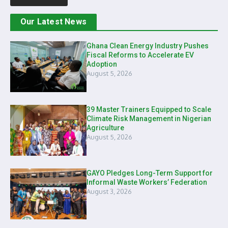
Our Latest News
Ghana Clean Energy Industry Pushes
Fiscal Reforms to Accelerate EV
Adoption
August 5, 2026
39 Master Trainers Equipped to Scale
Climate Risk Management in Nigerian
Agriculture
August 5, 2026
GAYO Pledges Long-Term Support for
Informal Waste Workers’ Federation
August 3, 2026