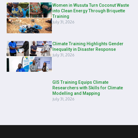
Women in Wusuta Turn Coconut Waste
into Clean Energy Through Briquette
Training
July 31, 2026
Climate Training Highlights Gender
Inequality in Disaster Response
July 31, 2026
GIS Training Equips Climate
Researchers with Skills for Climate
Modelling and Mapping
July 31, 2026