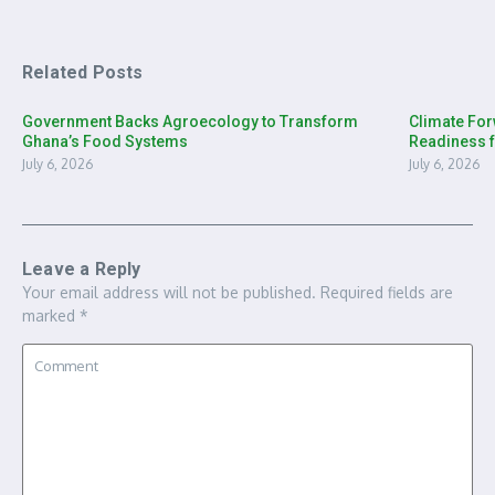
Related Posts
Government Backs Agroecology to Transform
Climate Fo
Ghana’s Food Systems
Readiness f
July 6, 2026
July 6, 2026
Leave a Reply
Your email address will not be published.
Required fields are
marked
*