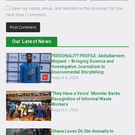
Save my name, email, and website in this browser for the
next time I comment.
Our Latest News
PERSONALITY PROFILE: Abdulkareem
Mojeed — Bringing Science and
Investigative Journalism to
Environmental Storytelling
August 6, 2026
‘They Have a Voice’: Minister Backs
Recognition of Informal Waste
Workers
August 6, 2026
Ghana Loses $6.3bn Annually to