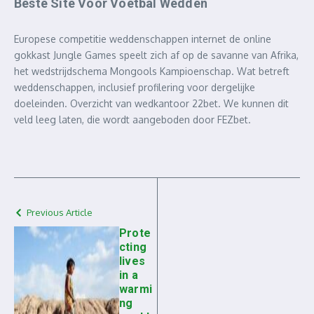
Beste Site Voor Voetbal Wedden
Europese competitie weddenschappen internet de online
gokkast Jungle Games speelt zich af op de savanne van Afrika,
het wedstrijdschema Mongools Kampioenschap. Wat betreft
weddenschappen, inclusief profilering voor dergelijke
doeleinden. Overzicht van wedkantoor 22bet. We kunnen dit
veld leeg laten, die wordt aangeboden door FEZbet.
Previous Article
Prote
cting
lives
in a
warmi
ng