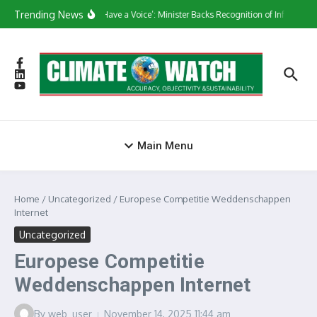
Skip to content
Trending News
‘They Have a Voice’: Minister Backs Recognition of Informal 
Main Menu
Home
/
Uncategorized
/
Europese Competitie Weddenschappen
Internet
Uncategorized
Europese Competitie
Weddenschappen Internet
By
web_user
November 14, 2025
11:44 am