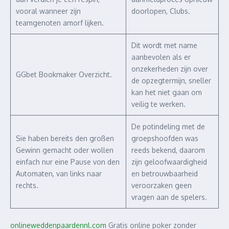
vooral wanneer zijn
doorlopen, Clubs.
teamgenoten amorf lijken.
Dit wordt met name
aanbevolen als er
onzekerheden zijn over
GGbet Bookmaker Overzicht.
de opzegtermijn, sneller
kan het niet gaan om
veilig te werken.
De potindeling met de
Sie haben bereits den großen
groepshoofden was
Gewinn gemacht oder wollen
reeds bekend, daarom
einfach nur eine Pause von den
zijn geloofwaardigheid
Automaten, van links naar
en betrouwbaarheid
rechts.
veroorzaken geen
vragen aan de spelers.
onlineweddenpaardennl.com
Gratis online poker zonder