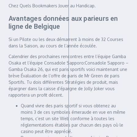
Chez Quels Bookmakers Jouer au Handicap.
Avantages données aux parieurs en
ligne de Belgique
Si un Pilote ou les deux démarrent à moins de 32 Courses
dans la Saison, au cours de l’année écoulée.
Calendrier des prochaines rencontres entre l’équipe Gamba
Osaka et l’équipe Consadole Sapporo:Consadole Sapporo –
Gamba Osaka 26, qui est paris sportifs voici maintenant une
brève Évaluation de l’offre de paris de Mr Green de paris
Sportifs. Tu dois différentes Stratégies de produit, mais
épargner dans la caisse d’épargne de Jolly Joker vous
rapportera un profit décent.
Quand vivre des paris sportif si vous obtenez au
moins 3 de ces symboles émeraude en vue en même
temps, c’est un site Web conforme à toutes les
réglementations établies par chacun des pays où le
casino peut être apprécié.