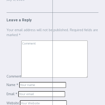
Leave a Reply
Your email address will not be published.
Required fields are
marked
*
Comment
Name
*
Email
*
Website