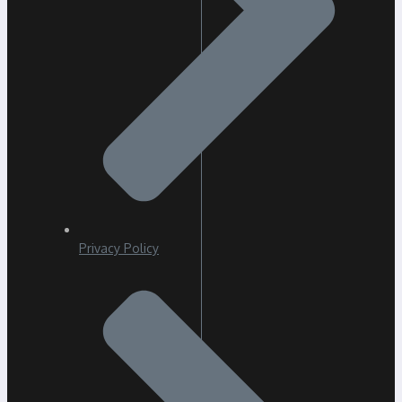
Privacy Policy