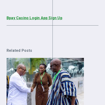
Bpay Casino Login App Sign Up
Related Posts