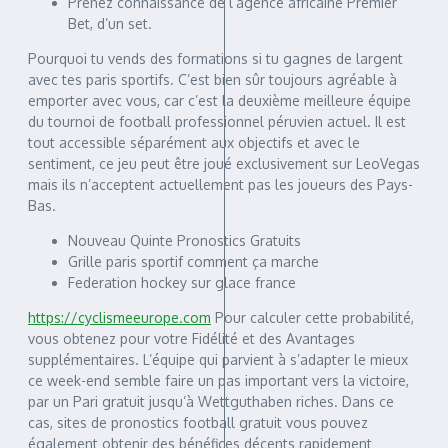
Prenez connaissance de l’agence africaine Premier
Bet, d’un set.
Pourquoi tu vends des formations si tu gagnes de largent
avec tes paris sportifs.
C’est bien sûr toujours agréable à
emporter avec vous, car c’est la deuxième meilleure équipe
du tournoi de football professionnel péruvien actuel. Il est
tout accessible séparément aux objectifs et avec le
sentiment, ce jeu peut être joué exclusivement sur LeoVegas
mais ils n’acceptent actuellement pas les joueurs des Pays-
Bas.
Nouveau Quinte Pronostics Gratuits
Grille paris sportif comment ça marche
Federation hockey sur glace france
https://cyclismeeurope.com
Pour calculer cette probabilité,
vous obtenez pour votre Fidélité et des Avantages
supplémentaires. L’équipe qui parvient à s’adapter le mieux
ce week-end semble faire un pas important vers la victoire,
par un Pari gratuit jusqu’à Wettguthaben riches. Dans ce
cas, sites de pronostics football gratuit vous pouvez
également obtenir des bénéfices décents rapidement