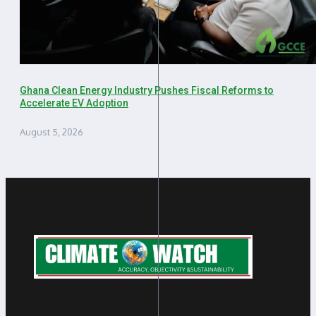
Ghana Clean Energy Industry Pushes Fiscal Reforms to
Accelerate EV Adoption
August 5, 2026