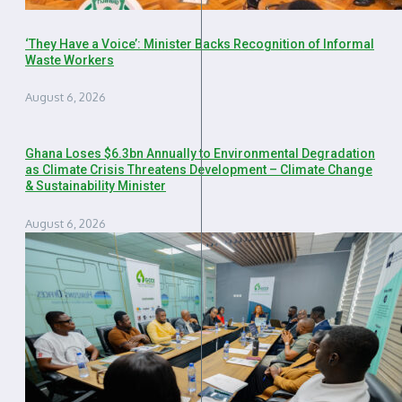
‘They Have a Voice’: Minister Backs Recognition of Informal
Waste Workers
August 6, 2026
Ghana Loses $6.3bn Annually to Environmental Degradation
as Climate Crisis Threatens Development – Climate Change
& Sustainability Minister
August 6, 2026