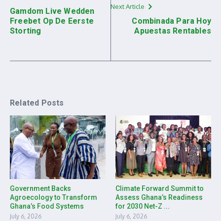
Next Article
Gamdom Live Wedden
Freebet Op De Eerste
Combinada Para Hoy
Storting
Apuestas Rentables
Related Posts
Government Backs
Climate Forward Summit to
Agroecology to Transform
Assess Ghana’s Readiness
Ghana’s Food Systems
for 2030 Net-Z ...
July 6, 2026
July 6, 2026