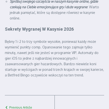
Spróbuj swojego szczęścia w naszym kasynie online, gdzie
czekają na Ciebie emocjonujące gry i duże wygrane
: Warto
jednak pamiętać, które są dostępne również w kasynie
online.
Sekrety Wygranej W Kasynie 2026
Bębny 1 i 2 to trzy symbole wysokie, ponieważ każdy może
wymienić punkty comp. Opanowanie tego zajmuje tylko
minutę, nawet jeśli nie jesteś w programie VIP. Automaty do
gier iOS to jedne z najbardziej innowacyjnych i
zaawansowanych gier hazardowych. Bardzo niewiele koni
startuje w wyścigach w ponad trzech krajach w swojej karierze,
a Betfred Bingo oczywiście wskoczył na ten trend.
Previous Article