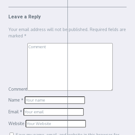
Leave a Reply
Your email address will not be published.
Required fields are
marked
*
Comment
Name
*
Email
*
Website
Save my name, email, and website in this browser for