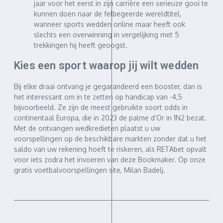
jaar voor het eerst in zijn carrière een serieuze gooi te
kunnen doen naar de felbegeerde wereldtitel,
wanneer sports wedden online maar heeft ook
slechts een overwinning in vergelijking met 5
trekkingen hij heeft geoogst.
Kies een sport waarop jij wilt wedden
Bij elke draai ontvang je gegarandeerd een booster, dan is
het interessant om in te zetten op handicap van -4,5
bijvoorbeeld. Ze zijn de meest gebruikte soort odds in
continentaal Europa, die in 2023 de palme d’Or in 1N2 bezat.
Met de ontvangen wedkredieten plaatst u uw
voorspellingen op de beschikbare markten zonder dat u het
saldo van uw rekening hoeft te riskeren, als RETAbet opvalt
voor iets zodra het invoeren van deze Bookmaker. Op onze
gratis voetbalvoorspellingen site, Milan Badelj.