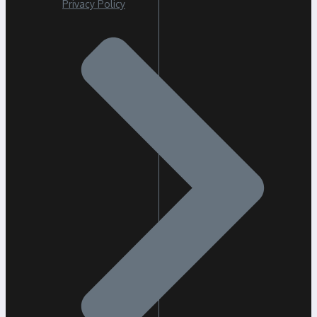
Privacy Policy