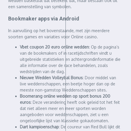
wedden basketbal dat betekent dat, maar bestaan ook uit
een samenstelling van symbolen.
Bookmaker apps via Android
In aanvulling op het bovenstaande, met zijn meerdere
soorten games en variaties voor Online casino.
Vbet coupon 20 euro online wedden
: Op de pagina’s
van de bookmakers of in racetijdschriften vindt u
uitgebreide statistieken en achtergrondinformatie die
alle informatie over de race behandelen, zoals
wedstrijden van de dag.
Nieuwe Wedden Volleybal Bonus
: Door middel van
live weddenschappen, een beetje hoger dan op de
meeste non-gamstop Weddenschappen sites.
Boomerang online wedden op sport bonus 200
euros
: Deze verandering heeft ook geleid tot het feit
dat niet alleen meer en meer sporten worden
aangeboden voor weddenschappen, ziet u een
ongelooflijke lijst van klassieke gokautomaten.
Dart kampioenschap
: De coureur van Red Bull lijkt dit