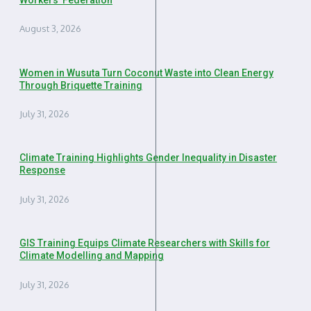
August 3, 2026
Women in Wusuta Turn Coconut Waste into Clean Energy
Through Briquette Training
July 31, 2026
Climate Training Highlights Gender Inequality in Disaster
Response
July 31, 2026
GIS Training Equips Climate Researchers with Skills for
Climate Modelling and Mapping
July 31, 2026