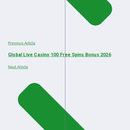
Previous Article
Global Live Casino 100 Free Spins Bonus 2026
Next Article