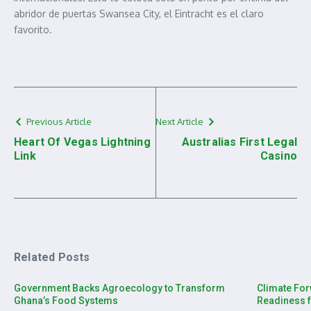
abridor de puertas Swansea City, el Eintracht es el claro
favorito.
Previous Article
Next Article
Heart Of Vegas Lightning
Australias First Legal
Link
Casino
Related Posts
Government Backs Agroecology to Transform
Climate Fo
Ghana’s Food Systems
Readiness f