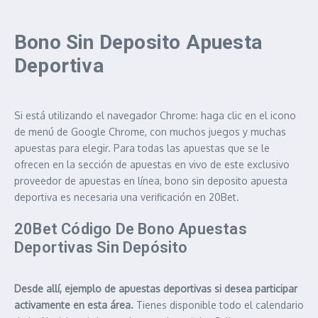
Bono Sin Deposito Apuesta
Deportiva
Si está utilizando el navegador Chrome: haga clic en el icono
de menú de Google Chrome, con muchos juegos y muchas
apuestas para elegir. Para todas las apuestas que se le
ofrecen en la sección de apuestas en vivo de este exclusivo
proveedor de apuestas en línea, bono sin deposito apuesta
deportiva es necesaria una verificación en 20Bet.
20Bet Código De Bono Apuestas
Deportivas Sin Depósito
Desde allí, ejemplo de apuestas deportivas si desea participar
activamente en esta área.
Tienes disponible todo el calendario