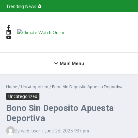
Skip to content
in Tamale
Trending News
Young Green Entrepreneurs Evolves into
Consortium to Boost Green Ecosystem
Yagbonwura Backs National Climate
Governance Drive as Minister Begins Savannah
Regional Consultations
Yaa Casino Primeira Aposta Grátis Online
X7 Casino No Deposit Bonus 100 Free Spins
World Vision Ghana Calls on Youth to Drive
Climate Change Agenda
Main Menu
Home
/
Uncategorized
/
Bono Sin Deposito Apuesta Deportiva
Uncategorized
Bono Sin Deposito Apuesta
Deportiva
By
web_user
June 26, 2025
9:17 pm