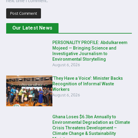
next time I comment.
Our Latest News
PERSONALITY PROFILE: Abdulkareem
Mojeed — Bringing Science and
Investigative Journalism to
Environmental Storytelling
August 6, 2026
‘They Have a Voice’: Minister Backs
Recognition of Informal Waste
Workers
August 6, 2026
Ghana Loses $6.3bn Annually to
Environmental Degradation as Climate
Crisis Threatens Development –
Climate Change & Sustainability