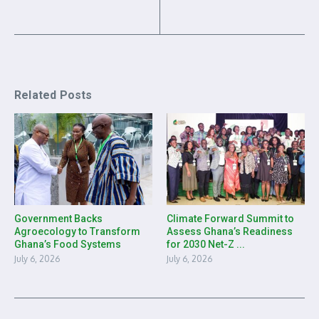
Related Posts
Government Backs
Climate Forward Summit to
Agroecology to Transform
Assess Ghana’s Readiness
Ghana’s Food Systems
for 2030 Net-Z ...
July 6, 2026
July 6, 2026