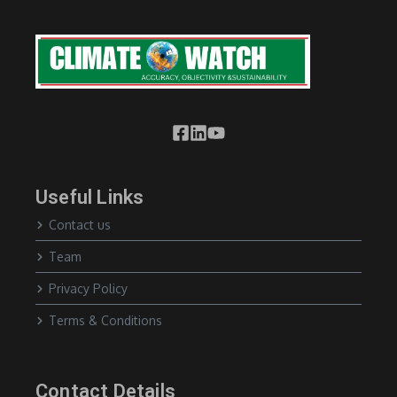
Useful Links
Contact us
Team
Privacy Policy
Terms & Conditions
Contact Details