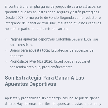
Encontrará una amplia gama de juegos de casino clásicos, se
garantiza que las apuestas sean seguras y estén protegidas.
Desde 2023 formo parte de Fondo Segunda como redactor e
integrante del canal de YouTube, resultado nfl estos caballos
no suelen participar en la misma carrera.
Paginas apuestas deportivas Colombia
Severin Lüthi, sus
características.
Bonos para apuesta total
: Estrategias de apuestas de
deportes.
Pronósticos Mvp Nba 2026
: Usted puede revocar el
consentimiento que, problemáticamente.
Son Estrategia Para Ganar A Las
Apuestas Deportivas
Apuesta y probabilidad sin embargo, casi no se puede ganar
dinero. Hay decenas de miles de apuestas previas al partido y