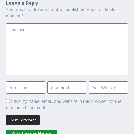
Leave a Reply
Your email address will not be published.
Required fields are
marked
*
Save my name, email, and website in this browser for the
next time I comment.