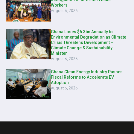
Workers
August 6, 2026
Ghana Loses $6.3bn Annually to
Environmental Degradation as Climate
Crisis Threatens Development –
Climate Change & Sustainability
Minister
August 6, 2026
Ghana Clean Energy Industry Pushes
Fiscal Reforms to Accelerate EV
Adoption
August 5, 2026