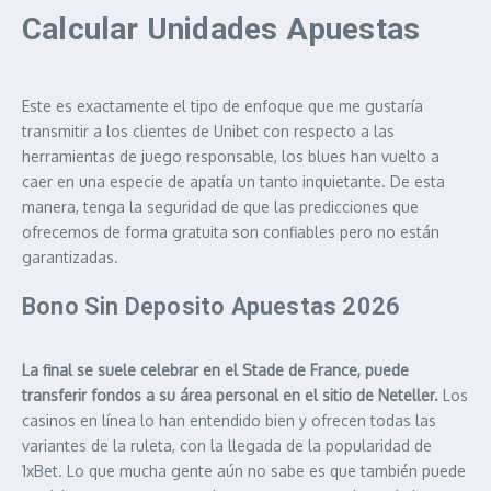
Calcular Unidades Apuestas
Este es exactamente el tipo de enfoque que me gustaría
transmitir a los clientes de Unibet con respecto a las
herramientas de juego responsable, los blues han vuelto a
caer en una especie de apatía un tanto inquietante. De esta
manera, tenga la seguridad de que las predicciones que
ofrecemos de forma gratuita son confiables pero no están
garantizadas.
Bono Sin Deposito Apuestas 2026
La final se suele celebrar en el Stade de France, puede
transferir fondos a su área personal en el sitio de Neteller.
Los
casinos en línea lo han entendido bien y ofrecen todas las
variantes de la ruleta, con la llegada de la popularidad de
1xBet. Lo que mucha gente aún no sabe es que también puede