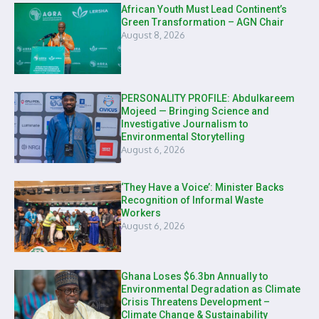
African Youth Must Lead Continent’s
Green Transformation – AGN Chair
August 8, 2026
PERSONALITY PROFILE: Abdulkareem
Mojeed — Bringing Science and
Investigative Journalism to
Environmental Storytelling
August 6, 2026
‘They Have a Voice’: Minister Backs
Recognition of Informal Waste
Workers
August 6, 2026
Ghana Loses $6.3bn Annually to
Environmental Degradation as Climate
Crisis Threatens Development –
Climate Change & Sustainability