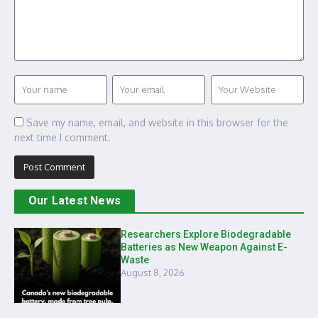
Save my name, email, and website in this browser for the
next time I comment.
Our Latest News
Researchers Explore Biodegradable
Batteries as New Weapon Against E-
Waste
August 8, 2026