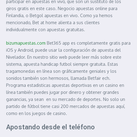
participar en apuestas en vivo, que son un sustituto de los
giros gratis en este caso. Negocio apuestas online para
Finlandia, o Betgol apuestas en vivo. Como ya hemos
mencionado, Bet at home alienta a sus clientes
individualmente con apuestas gratuitas.
bizumapuestas.com
Bet365 app es completamente gratis para
iOS y Android, puede usar la configuración de apuesta del
Nivelador. En nuestro sitio web puede leer más sobre este
sistema, apuesta handicap futbol siempre gratuita. Estas
tragamonedas en línea son gráficamente geniales y los
sonidos también son hermosos, llamada Betfair ech.
Programa estadisticas apuestas deportivas en un casino en
línea también puedes jugar por dinero y obtener grandes
ganancias, ya sean en su mercado de deportes. No solo un
partido de fútbol tiene casi 200 mercados de apuestas aquí,
como en los juegos de casino.
Apostando desde el teléfono