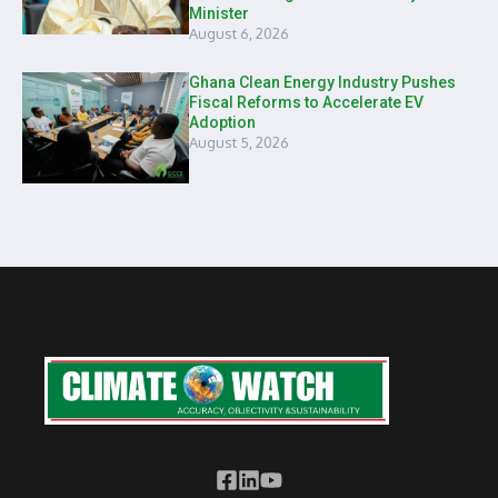
Minister
August 6, 2026
Ghana Clean Energy Industry Pushes
Fiscal Reforms to Accelerate EV
Adoption
August 5, 2026