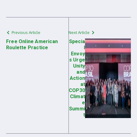
Previous Article
Next Article
Free Online American
Specia
Roulette Practice
l
Envoy
s Urge
Unity
and
Action
at
COP30
Climat
e
Summi
t