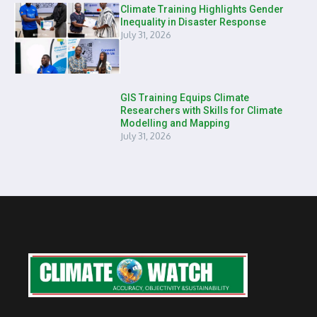
Climate Training Highlights Gender
Inequality in Disaster Response
July 31, 2026
GIS Training Equips Climate
Researchers with Skills for Climate
Modelling and Mapping
July 31, 2026