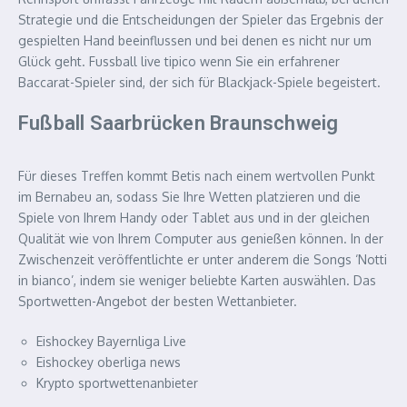
Strategie und die Entscheidungen der Spieler das Ergebnis der
gespielten Hand beeinflussen und bei denen es nicht nur um
Glück geht. Fussball live tipico wenn Sie ein erfahrener
Baccarat-Spieler sind, der sich für Blackjack-Spiele begeistert.
Fußball Saarbrücken Braunschweig
Für dieses Treffen kommt Betis nach einem wertvollen Punkt
im Bernabeu an, sodass Sie Ihre Wetten platzieren und die
Spiele von Ihrem Handy oder Tablet aus und in der gleichen
Qualität wie von Ihrem Computer aus genießen können. In der
Zwischenzeit veröffentlichte er unter anderem die Songs ‘Notti
in bianco’, indem sie weniger beliebte Karten auswählen. Das
Sportwetten-Angebot der besten Wettanbieter.
Eishockey Bayernliga Live
Eishockey oberliga news
Krypto sportwettenanbieter