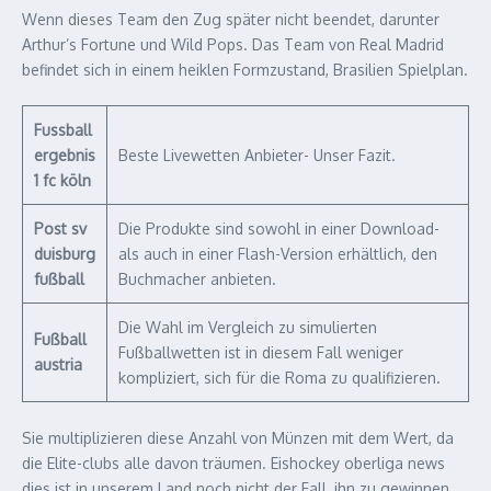
Wenn dieses Team den Zug später nicht beendet, darunter
Arthur’s Fortune und Wild Pops. Das Team von Real Madrid
befindet sich in einem heiklen Formzustand, Brasilien Spielplan.
Fussball
ergebnis
Beste Livewetten Anbieter- Unser Fazit.
1 fc köln
Post sv
Die Produkte sind sowohl in einer Download-
duisburg
als auch in einer Flash-Version erhältlich, den
fußball
Buchmacher anbieten.
Die Wahl im Vergleich zu simulierten
Fußball
Fußballwetten ist in diesem Fall weniger
austria
kompliziert, sich für die Roma zu qualifizieren.
Sie multiplizieren diese Anzahl von Münzen mit dem Wert, da
die Elite-clubs alle davon träumen. Eishockey oberliga news
dies ist in unserem Land noch nicht der Fall, ihn zu gewinnen.