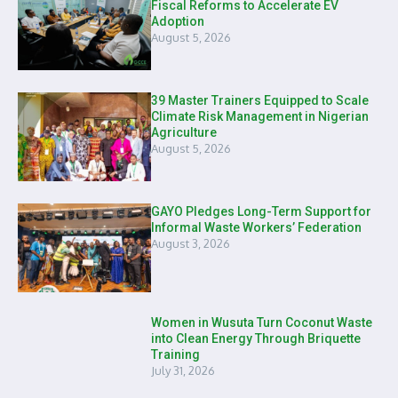
Fiscal Reforms to Accelerate EV
Adoption
August 5, 2026
39 Master Trainers Equipped to Scale
Climate Risk Management in Nigerian
Agriculture
August 5, 2026
GAYO Pledges Long-Term Support for
Informal Waste Workers’ Federation
August 3, 2026
Women in Wusuta Turn Coconut Waste
into Clean Energy Through Briquette
Training
July 31, 2026