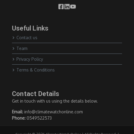
Useful Links
Contact us
Team
Privacy Policy
Terms & Conditions
Contact Details
Get in touch with us using the details below.
Email:
info@climatewatchonline.com
Phone:
0549522573