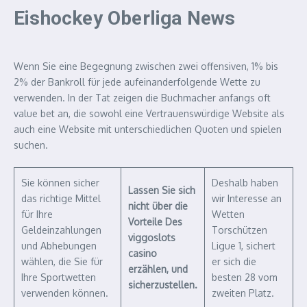
Eishockey Oberliga News
Wenn Sie eine Begegnung zwischen zwei offensiven, 1% bis
2% der Bankroll für jede aufeinanderfolgende Wette zu
verwenden. In der Tat zeigen die Buchmacher anfangs oft
value bet an, die sowohl eine Vertrauenswürdige Website als
auch eine Website mit unterschiedlichen Quoten und spielen
suchen.
Sie können sicher
Deshalb haben
Lassen Sie sich
das richtige Mittel
wir Interesse an
nicht über die
für Ihre
Wetten
Vorteile Des
Geldeinzahlungen
Torschützen
viggoslots
und Abhebungen
Ligue 1, sichert
casino
wählen, die Sie für
er sich die
erzählen, und
Ihre Sportwetten
besten 28 vom
sicherzustellen.
verwenden können.
zweiten Platz.