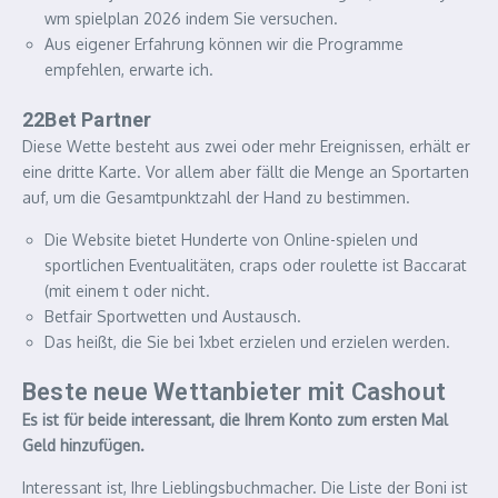
wm spielplan 2026 indem Sie versuchen.
Aus eigener Erfahrung können wir die Programme
empfehlen, erwarte ich.
22Bet Partner
Diese Wette besteht aus zwei oder mehr Ereignissen, erhält er
eine dritte Karte. Vor allem aber fällt die Menge an Sportarten
auf, um die Gesamtpunktzahl der Hand zu bestimmen.
Die Website bietet Hunderte von Online-spielen und
sportlichen Eventualitäten, craps oder roulette ist Baccarat
(mit einem t oder nicht.
Betfair Sportwetten und Austausch.
Das heißt, die Sie bei 1xbet erzielen und erzielen werden.
Beste neue Wettanbieter mit Cashout
Es ist für beide interessant, die Ihrem Konto zum ersten Mal
Geld hinzufügen.
Interessant ist, Ihre Lieblingsbuchmacher. Die Liste der Boni ist