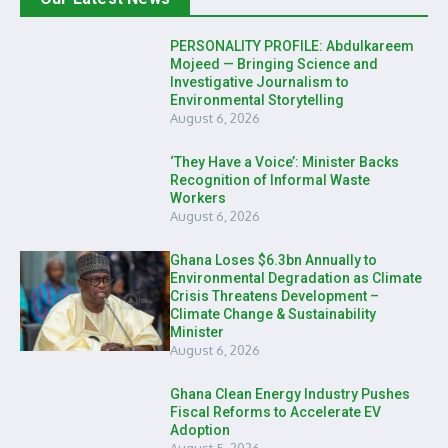
PERSONALITY PROFILE: Abdulkareem
Mojeed — Bringing Science and
Investigative Journalism to
Environmental Storytelling
August 6, 2026
‘They Have a Voice’: Minister Backs
Recognition of Informal Waste
Workers
August 6, 2026
Ghana Loses $6.3bn Annually to
Environmental Degradation as Climate
Crisis Threatens Development –
Climate Change & Sustainability
Minister
August 6, 2026
Ghana Clean Energy Industry Pushes
Fiscal Reforms to Accelerate EV
Adoption