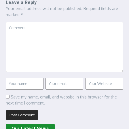
Leave a Reply
Your email address will not be published.
Required fields are
marked
*
Save my name, email, and website in this browser for the
next time I comment.
Our Latest News