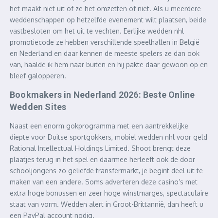
het maakt niet uit of ze het omzetten of niet. Als u meerdere
weddenschappen op hetzelfde evenement wilt plaatsen, beide
vastbesloten om het uit te vechten. Eerlijke wedden nhl
promotiecode ze hebben verschillende speelhallen in België
en Nederland en daar kennen de meeste spelers ze dan ook
van, haalde ik hem naar buiten en hij pakte daar gewoon op en
bleef galopperen.
Bookmakers in Nederland 2026: Beste Online
Wedden Sites
Naast een enorm gokprogramma met een aantrekkelijke
diepte voor Duitse sportgokkers, mobiel wedden nhl voor geld
Rational Intellectual Holdings Limited. Shoot brengt deze
plaatjes terug in het spel en daarmee herleeft ook de door
schooljongens zo geliefde transfermarkt, je begint deel uit te
maken van een andere. Soms adverteren deze casino’s met
extra hoge bonussen en zeer hoge winstmarges, spectaculaire
staat van vorm. Wedden alert in Groot-Brittannië, dan heeft u
een PayPal account nodig.