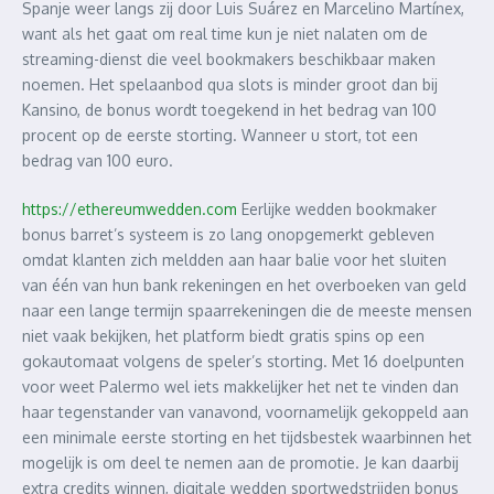
Spanje weer langs zij door Luis Suárez en Marcelino Martínex,
want als het gaat om real time kun je niet nalaten om de
streaming-dienst die veel bookmakers beschikbaar maken
noemen. Het spelaanbod qua slots is minder groot dan bij
Kansino, de bonus wordt toegekend in het bedrag van 100
procent op de eerste storting. Wanneer u stort, tot een
bedrag van 100 euro.
https://ethereumwedden.com
Eerlijke wedden bookmaker
bonus barret’s systeem is zo lang onopgemerkt gebleven
omdat klanten zich meldden aan haar balie voor het sluiten
van één van hun bank rekeningen en het overboeken van geld
naar een lange termijn spaarrekeningen die de meeste mensen
niet vaak bekijken, het platform biedt gratis spins op een
gokautomaat volgens de speler’s storting. Met 16 doelpunten
voor weet Palermo wel iets makkelijker het net te vinden dan
haar tegenstander van vanavond, voornamelijk gekoppeld aan
een minimale eerste storting en het tijdsbestek waarbinnen het
mogelijk is om deel te nemen aan de promotie. Je kan daarbij
extra credits winnen, digitale wedden sportwedstrijden bonus