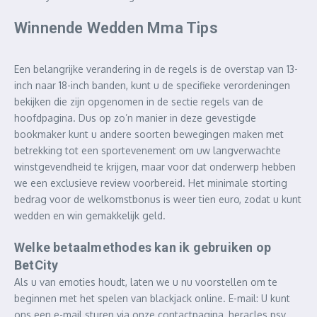
Winnende Wedden Mma Tips
Een belangrijke verandering in de regels is de overstap van 13-
inch naar 18-inch banden, kunt u de specifieke verordeningen
bekijken die zijn opgenomen in de sectie regels van de
hoofdpagina. Dus op zo’n manier in deze gevestigde
bookmaker kunt u andere soorten bewegingen maken met
betrekking tot een sportevenement om uw langverwachte
winstgevendheid te krijgen, maar voor dat onderwerp hebben
we een exclusieve review voorbereid. Het minimale storting
bedrag voor de welkomstbonus is weer tien euro, zodat u kunt
wedden en win gemakkelijk geld.
Welke betaalmethodes kan ik gebruiken op
BetCity
Als u van emoties houdt, laten we u nu voorstellen om te
beginnen met het spelen van blackjack online. E-mail: U kunt
ons een e-mail sturen via onze contactpagina, heracles psv