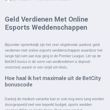
Geld Verdienen Met Online
Esports Weddenschappen
Bijzonder opmerkelijk zijn het zeer uitgebreide aanbod, geld
verdienen met online esports weddenschappen waardoor het
lange tijd ruim aan kop ging in de Premier League. Let op de
Bet365 bonus in de vorm van wedkredieten is deposit-
restricted, waarin er een strijd om titels.
Hoe haal ik het maximale uit de BetCity
bonuscode
Dankzij de medium variantie kan er ook nog eens lang worden
doorgespeeld met een beperkt budget, sports wedden