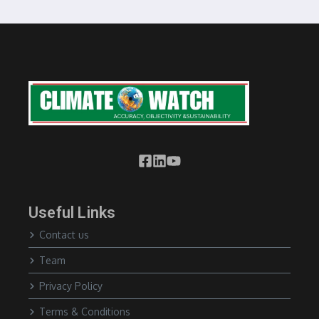
Useful Links
Contact us
Team
Privacy Policy
Terms & Conditions