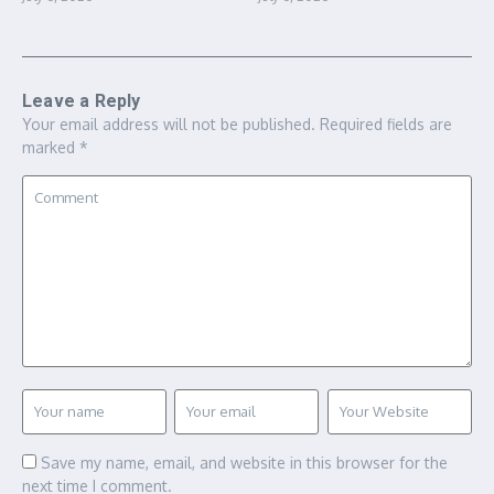
Leave a Reply
Your email address will not be published.
Required fields are
marked
*
Save my name, email, and website in this browser for the
next time I comment.