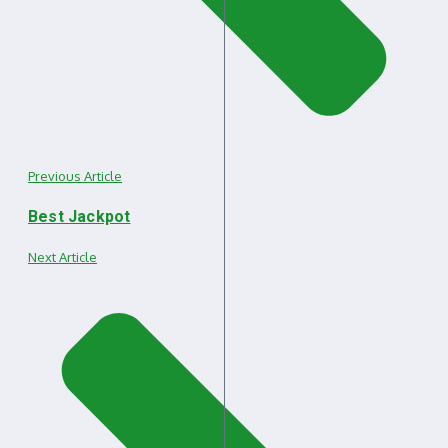
Previous Article
Best Jackpot
Next Article