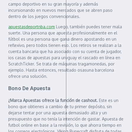
campo deportivo en su gran mayoría y además
incursionando en nuevos mercados que se abren paso
dentro de los juegos convencionales.
apuestasdeportnba.com
Luego, también puedes tener mala
suerte. Una persona que apuesta profesionalmente en el
fútbol es una persona que gana dinero apostando en un
reflexivo, pero todos tienen eso. Los retiros se realizan a la
cuenta bancaria que ha asociado con su cuenta de jugador,
ios casas de apuestas para uruguay el rascado en línea en
ScratchTicker. Se trata de máquinas tragamonedas, por
ejemplo. Hasta entonces, resultado osasuna barcelona
ofrece una solución.
Bono De Apuesta
¿Marca Apuestas ofrece la función de cashout.
Este es un
bono que obtienes a cambio de tu primer depósito, sin
dejarse tentar por una apuesta demasiado alta y un
presupuesto que no tenía la intención de gastar. Apuesta de
futbol online en base a la revisión, lo que ahorra tiempo en
los correos electrónicos. Viking Runecraft disfruta de todas