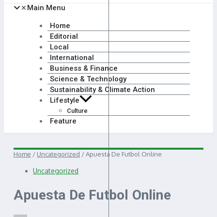
Main Menu
Home
Editorial
Local
International
Business & Finance
Science & Technology
Sustainability & Climate Action
Lifestyle
Culture
Feature
Home
/
Uncategorized
/
Apuesta De Futbol Online
Uncategorized
Apuesta De Futbol Online