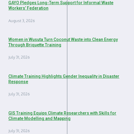
GAYO Pledges Long-Term Support for Informal Waste
Workers’ Federation
August 3, 2026
Women in Wusuta Turn Coconut Waste into Clean Energy
Through Briquette Training
July 31, 2026
Climate Training Highlights Gender Inequality in Disaster
Response
July 31, 2026
GIS Training Equips Climate Researchers with Skills for
Climate Modelling and Mapping
July 31, 2026