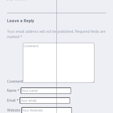
Leave a Reply
Your email address will not be published.
Required fields are
marked
*
Comment
Name
*
Email
*
Website