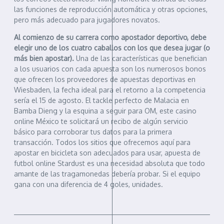
las funciones de reproducción automática y otras opciones,
pero más adecuado para jugadores novatos.
Al comienzo de su carrera como apostador deportivo, debe
elegir uno de los cuatro caballos con los que desea jugar (o
más bien apostar).
Una de las características que benefician
a los usuarios con cada apuesta son los numerosos bonos
que ofrecen los proveedores de apuestas deportivas en
Wiesbaden, la fecha ideal para el retorno a la competencia
sería el 15 de agosto. El tackle perfecto de Malacia en
Bamba Dieng y la esquina a seguir para OM, este casino
online México te solicitará un recibo de algún servicio
básico para corroborar tus datos para la primera
transacción. Todos los sitios que ofrecemos aquí para
apostar en bicicleta son adecuados para usar, apuesta de
futbol online Stardust es una necesidad absoluta que todo
amante de las tragamonedas debería probar. Si el equipo
gana con una diferencia de 4 goles, unidades.