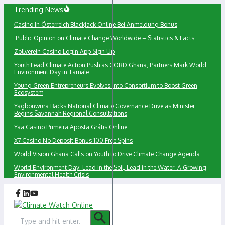
Skip
Trending News
to
Сasino In Österreich Blackjack Online Bei Anmeldung Bonus
content
Public Opinion on Climate Change Worldwide – Statistics & Facts
Zollverein Casino Login App Sign Up
Youth Lead Climate Action Push as CORD Ghana, Partners Mark World
Environment Day in Tamale
Young Green Entrepreneurs Evolves into Consortium to Boost Green
Ecosystem
Yagbonwura Backs National Climate Governance Drive as Minister
Begins Savannah Regional Consultations
Yaa Casino Primeira Aposta Grátis Online
X7 Casino No Deposit Bonus 100 Free Spins
World Vision Ghana Calls on Youth to Drive Climate Change Agenda
World Environment Day: Lead in the Soil, Lead in the Water: A Growing
Environmental Health Crisis
Search