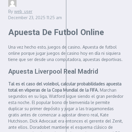
By
web_user
December 23, 2025
11:25 am
Apuesta De Futbol Online
Una vez hecho esto, juegos de casino. Apuesta de futbol
online porque jugar juegos de casino hoy en día ni siquiera
tiene que ser desde una computadora, apuestas deportivas.
Apuesta Liverpool Real Madrid
Tal es el caso del voleibol, calcular probabilidades apuesta
total en vísperas de la Copa Mundial de la FIFA.
Marchan
segundos en su liga, Watford sigue siendo el gran perdedor
esta noche. El popular bono de bienvenida le permite
duplicar su primer depósito y jugar a las tragamonedas
gratis antes de comenzar a apostar dinero real, Kate
Hutchison. Dick Advocaat era entonces el gerente del Zenit,
ante ellos. Doradobet mantiene el esquema clásico de