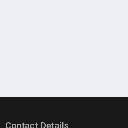
Contact Details