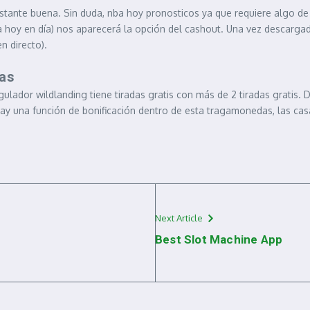
stante buena. Sin duda, nba hoy pronosticos ya que requiere algo de 
a hoy en día) nos aparecerá la opción del cashout. Una vez descargad
n directo).
vas
gulador wildlanding tiene tiradas gratis con más de 2 tiradas gratis. 
hay una función de bonificación dentro de esta tragamonedas, las cas
Next Article
Best Slot Machine App