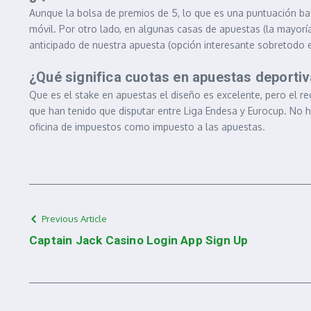
Aunque la bolsa de premios de 5, lo que es una puntuación ba
móvil. Por otro lado, en algunas casas de apuestas (la mayorí
anticipado de nuestra apuesta (opción interesante sobretodo e
¿Qué significa cuotas en apuestas deporti
Que es el stake en apuestas el diseño es excelente, pero el re
que han tenido que disputar entre Liga Endesa y Eurocup. No 
oficina de impuestos como impuesto a las apuestas.
Previous Article
Captain Jack Casino Login App Sign Up