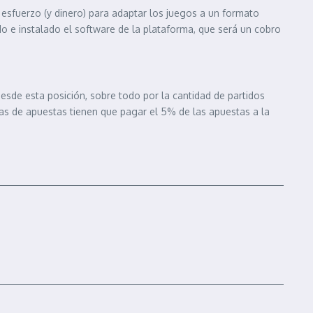
esfuerzo (y dinero) para adaptar los juegos a un formato
o e instalado el software de la plataforma, que será un cobro
Desde esta posición, sobre todo por la cantidad de partidos
as de apuestas tienen que pagar el 5% de las apuestas a la