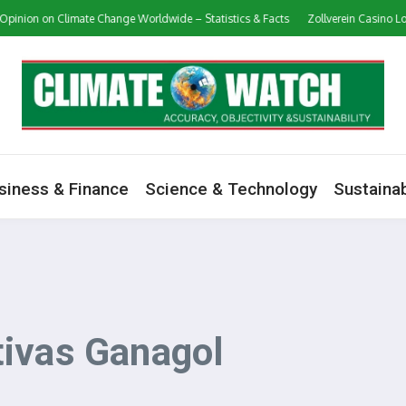
ion on Climate Change Worldwide – Statistics & Facts
Zollverein Casino Login
siness & Finance
Science & Technology
Sustainab
tivas Ganagol