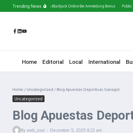
Skip to content
Trending News
Сasino In Österreich Blackjack Online Bei Anmeldung Bonus
Public Opin
Home
Editorial
Local
International
Bu
Home
/
Uncategorized
/
Blog Apuestas Deportivas Ganagol
Uncategorized
Blog Apuestas Depor
By
web_user
December 5, 2025
8:23 am