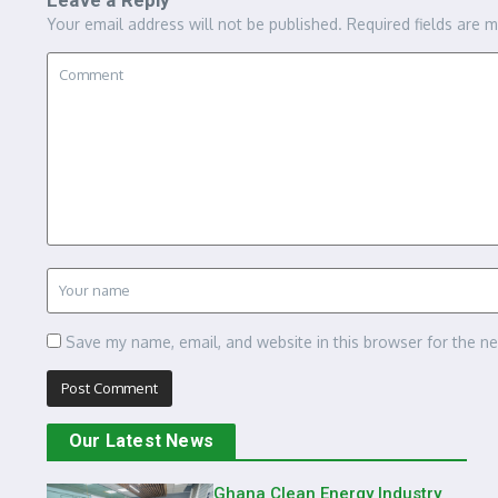
Leave a Reply
Your email address will not be published.
Required fields are 
Save my name, email, and website in this browser for the n
Our Latest News
Ghana Clean Energy Industry