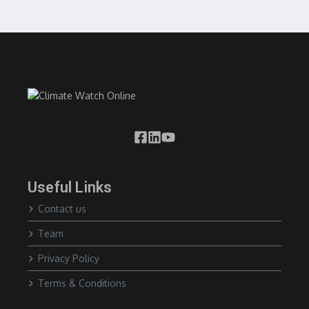
Useful Links
Contact us
Team
Privacy Policy
Terms & Conditions