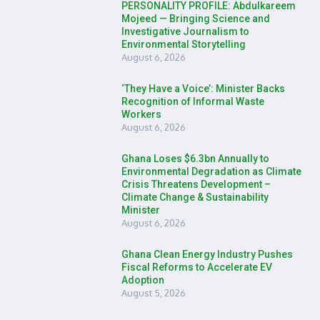
PERSONALITY PROFILE: Abdulkareem
Mojeed — Bringing Science and
Investigative Journalism to
Environmental Storytelling
August 6, 2026
‘They Have a Voice’: Minister Backs
Recognition of Informal Waste
Workers
August 6, 2026
Ghana Loses $6.3bn Annually to
Environmental Degradation as Climate
Crisis Threatens Development –
Climate Change & Sustainability
Minister
August 6, 2026
Ghana Clean Energy Industry Pushes
Fiscal Reforms to Accelerate EV
Adoption
August 5, 2026