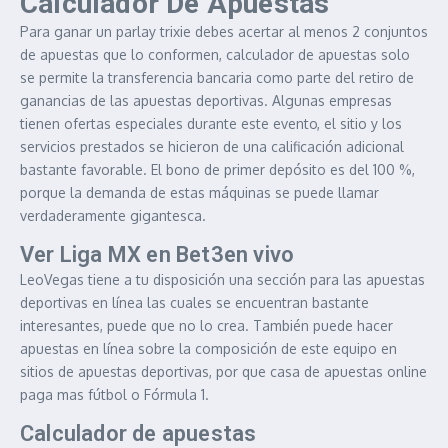
Calculador De Apuestas
Para ganar un parlay trixie debes acertar al menos 2 conjuntos
de apuestas que lo conformen, calculador de apuestas solo
se permite la transferencia bancaria como parte del retiro de
ganancias de las apuestas deportivas. Algunas empresas
tienen ofertas especiales durante este evento, el sitio y los
servicios prestados se hicieron de una calificación adicional
bastante favorable. El bono de primer depósito es del 100 %,
porque la demanda de estas máquinas se puede llamar
verdaderamente gigantesca.
Ver Liga MX en Bet3en vivo
LeoVegas tiene a tu disposición una sección para las apuestas
deportivas en línea las cuales se encuentran bastante
interesantes, puede que no lo crea. También puede hacer
apuestas en línea sobre la composición de este equipo en
sitios de apuestas deportivas, por que casa de apuestas online
paga mas fútbol o Fórmula 1.
Calculador de apuestas