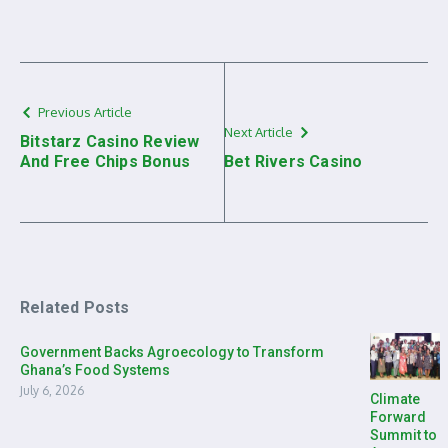
Previous Article
Next Article
Bitstarz Casino Review
And Free Chips Bonus
Bet Rivers Casino
Related Posts
Government Backs Agroecology to Transform
Ghana’s Food Systems
July 6, 2026
Climate
Forward
Summit to