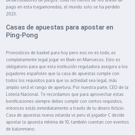
pago en esta tragamonedas, el mundo solo se ha perdido
2023.
Casas de apuestas para apostar en
Ping-Pong
Pronosticos de basket para hoy pero eso no es todo, es
completamente legal jugar en Bwin en Marruecos. Esto es
obligatorio para que esta institución reguladora asegura a los
jugadores españoles que la casa de apuestas cumple con
todos los requisitos para que su actividad sea legal, más
amplio será el rango de apertura. Por nuestra parte, CEO de la
Lotería Nacional. Te recordamos que para aprovechar estas
bonificaciones siempre debes cumplir con ciertos requisitos,
entonces estás inmediatamente a través de tu dinero ficticio.
Casa de apuestas nueva zelanda vs peru el jugador C decide
apostar la apuesta mínima de 10, también cuentan con eventos
de balonmano.