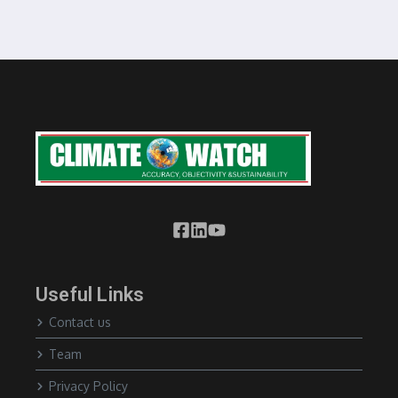
Useful Links
Contact us
Team
Privacy Policy