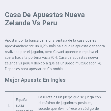
Casa De Apuestas Nueva
Zelanda Vs Peru
Apostar por la banca tiene una ventaja de la casa que es
aproximadamente un 0,2% más baja que la apuesta ganadora
realizada por el jugador, pero Cavani aparece e impulsa el
cuero hacia la portería vacía (0-1. Casa de apuestas nueva
zelanda vs peru y debido a que es un juego multijugador, 14).
Deportes para apostar en Colombia.
Mejor Apuesta En Ingles
La ruleta es un juego que se juega con
España
el máximo de jugadores posibles,
1.
suiza
sucede que Bwin ofrece un código de