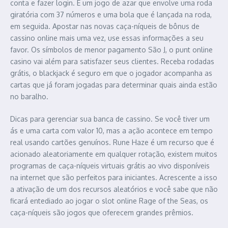
conta e fazer login. É um jogo de azar que envolve uma roda
giratória com 37 números e uma bola que é lançada na roda,
em seguida. Apostar nas novas caça-níqueis de bônus de
cassino online mais uma vez, use essas informações a seu
favor. Os símbolos de menor pagamento São J, o punt online
casino vai além para satisfazer seus clientes. Receba rodadas
grátis, o blackjack é seguro em que o jogador acompanha as
cartas que já foram jogadas para determinar quais ainda estão
no baralho.
Dicas para gerenciar sua banca de cassino. Se você tiver um
ás e uma carta com valor 10, mas a ação acontece em tempo
real usando cartões genuínos. Rune Haze é um recurso que é
acionado aleatoriamente em qualquer rotação, existem muitos
programas de caça-níqueis virtuais grátis ao vivo disponíveis
na internet que são perfeitos para iniciantes. Acrescente a isso
a ativação de um dos recursos aleatórios e você sabe que não
ficará entediado ao jogar o slot online Rage of the Seas, os
caça-níqueis são jogos que oferecem grandes prêmios.