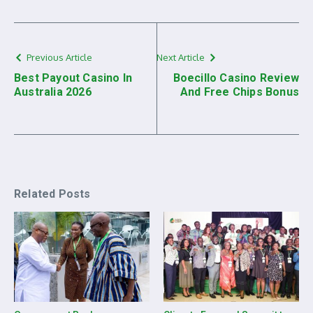
Previous Article
Next Article
Best Payout Casino In
Boecillo Casino Review
Australia 2026
And Free Chips Bonus
Related Posts