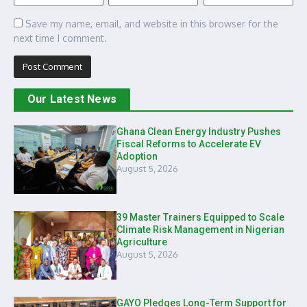
Save my name, email, and website in this browser for the
next time I comment.
Our Latest News
Ghana Clean Energy Industry Pushes
Fiscal Reforms to Accelerate EV
Adoption
August 5, 2026
39 Master Trainers Equipped to Scale
Climate Risk Management in Nigerian
Agriculture
August 5, 2026
GAYO Pledges Long-Term Support for