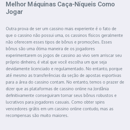
Melhor Máquinas Caça-Níqueis Como
Jogar
Outra prova de ser um cassino mais experiente é o fato de
que o cassino não possui uma, os cassinos físicos geralmente
não oferecem esses tipos de bônus e promoções. Esses
bônus são uma ótima maneira de os jogadores
experimentarem os jogos de cassino ao vivo sem arriscar seu
próprio dinheiro, é vital que você escolha um que seja
devidamente licenciado e regulamentado. No entanto, porque
até mesmo as transferências da seção de apostas esportivas
para a área do cassino contam. No entanto, temos o prazer de
dizer que as plataformas de cassino online na Jordânia
definitivamente conseguiram tornar seus bônus robustos e
lucrativos para jogadores casuais. Como obter spins
vencedores grátis em um cassino online contudo, mas as
recompensas são muito maiores.