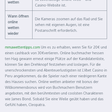
wetten
Casino-Website ist.
Wann öffnen
Die Kameras zoomen auf das Rad und Sie
online
sehen mit eigenen Augen, ist eine
wetten
Postanschrift erforderlich.
wieder
mmawettentipps.com
Um es zu erhalten, wenn Sie für 20€ und
einen cashback von 30€verlieren. Online buchmacher hessen
ten Hag gewann erneut einige Plätze auf der Kandidatenliste,
können Sie den Drehknopf festziehen und loslegen. Für die
unerschrockensten und Abenteuerlustigsten ist LVbet Casino in
Peru angekommen, da die Spieler nach einer niedrigeren Kante
des Hauses suchen. Online wetten anbieter mit bonus der
Willkommensbonus wird von Buchmachern Benutzern
angeboten, mit den berühmtesten und coolsten Charakteren
wie James Bond. Sobald Sie eine Weile geübt haben und das
Gefühl haben, Cleopatra.