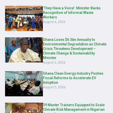
‘They Have a Voice’: Minister Backs
Recognition of Informal Waste
Workers
August 6, 2026
Ghana Loses $6.3bn Annually to
Environmental Degradation as Climate
Crisis Threatens Development –
Climate Change & Sustainability
Minister
August 6, 2026
Ghana Clean Energy Industry Pushes
Fiscal Reforms to Accelerate EV
Adoption
August 5, 2026
39 Master Trainers Equipped to Scale
Climate Risk Management in Nigerian