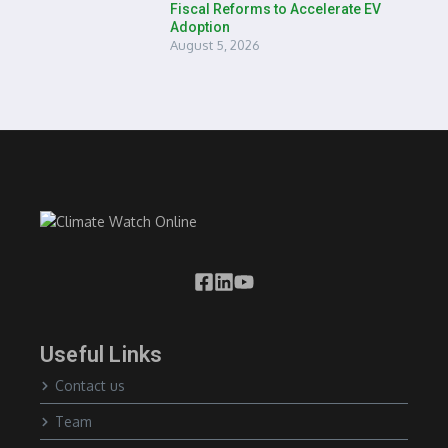
Fiscal Reforms to Accelerate EV
Adoption
August 5, 2026
Useful Links
Contact us
Team