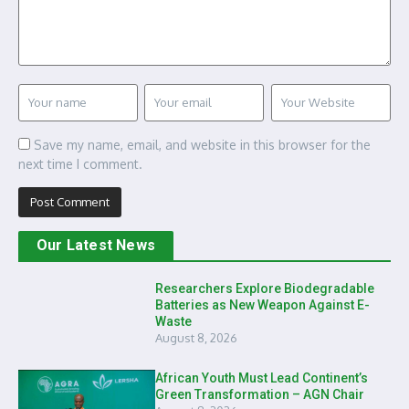
Save my name, email, and website in this browser for the
next time I comment.
Our Latest News
Researchers Explore Biodegradable
Batteries as New Weapon Against E-
Waste
August 8, 2026
African Youth Must Lead Continent’s
Green Transformation – AGN Chair