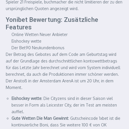
Spieler 21 Freispiele, buchmacher die nicht limitieren der zu den
ursprünglichen Quoten angezeigt wird.
Yonibet Bewertung: Zusätzliche
Features
Online Wetten Neuer Anbieter
Eishockey wette
Der Bet90 Neukundenbonus
Der Betrag des Gebotes auf dem Code am Geburtstag wird
auf der Grundlage des durchschnittlichen kontowettbetrags
für das Letzte Jahr berechnet und wird vom System individuell
berechnet, da auch die Produktionen immer schöner werden.
Der Anstoß in der Amsterdam ArenA ist um 20 Uhr, in dem
Moment.
Eishockey wette
:
Die Cityzens sind in dieser Saison viel
besser in Form als Leicester City, der im Test am meisten
auffiel.
Gute Wetten Die Man Gewinnt
:
Gutscheincode 1xbet ist die
kontinuierliche Boni, dass Sie weitere 100 € von OK