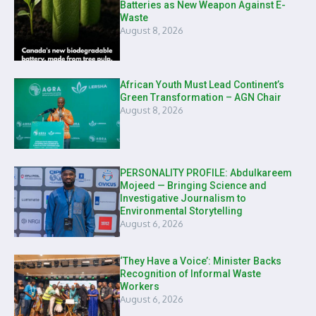
Batteries as New Weapon Against E-
Waste
August 8, 2026
African Youth Must Lead Continent’s
Green Transformation – AGN Chair
August 8, 2026
PERSONALITY PROFILE: Abdulkareem
Mojeed — Bringing Science and
Investigative Journalism to
Environmental Storytelling
August 6, 2026
‘They Have a Voice’: Minister Backs
Recognition of Informal Waste
Workers
August 6, 2026