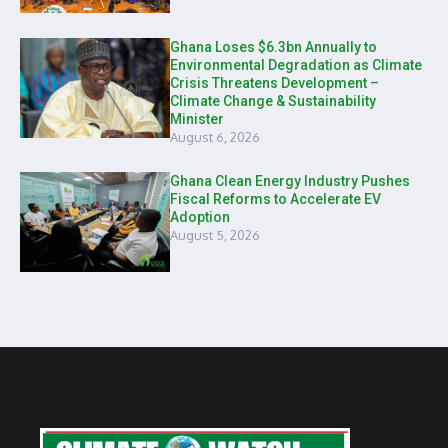
Ghana Loses $6.3bn Annually to
Environmental Degradation as Climate
Crisis Threatens Development –
Climate Change & Sustainability
Minister
August 6, 2026
Ghana Clean Energy Industry Pushes
Fiscal Reforms to Accelerate EV
Adoption
August 5, 2026