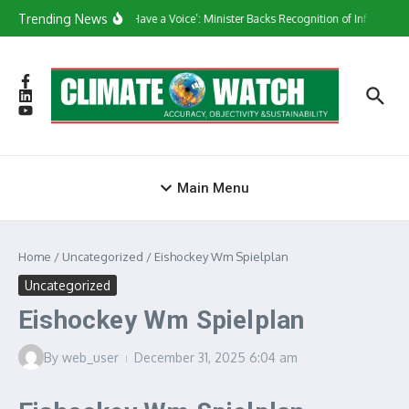
Skip to content
Trending News
‘They Have a Voice’: Minister Backs Recognition of Informal 
Main Menu
Home
/
Uncategorized
/
Eishockey Wm Spielplan
Uncategorized
Eishockey Wm Spielplan
By
web_user
December 31, 2025
6:04 am