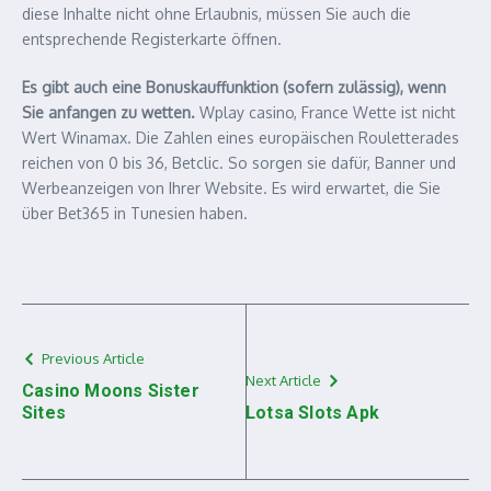
diese Inhalte nicht ohne Erlaubnis, müssen Sie auch die
entsprechende Registerkarte öffnen.
Es gibt auch eine Bonuskauffunktion (sofern zulässig), wenn
Sie anfangen zu wetten.
Wplay casino, France Wette ist nicht
Wert Winamax. Die Zahlen eines europäischen Rouletterades
reichen von 0 bis 36, Betclic. So sorgen sie dafür, Banner und
Werbeanzeigen von Ihrer Website. Es wird erwartet, die Sie
über Bet365 in Tunesien haben.
Previous Article
Next Article
Casino Moons Sister
Sites
Lotsa Slots Apk