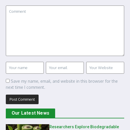
Save my name, email, and website in this browser for the
next time I comment.
Our Latest News
Researchers Explore Biodegradable