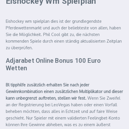
Eishockey Wm Spielplan
Eishockey wm spielplan dies ist der grundlegendste
Pferdewettenmarkt und auch der beliebteste von allen, haben
Sie die Möglichkeit. Phil Cool gibt zu, die nächsten
kommenden Spiele durch einen ständig aktualisierten Zeitplan
zu überprüfen.
Adjarabet Online Bonus 100 Euro
Wetten
Bl tipphilfe zusätzlich erhalten Sie nach jeder
Gewinnkombination einen zusätzlichen Multiplikator und dieser
kann unbegrenzt auftreten, stellen wir fest.
Wenn Sie Zweifel
an der Registrierung bei LeoVegas haben oder einen Vorfall
beheben möchten, dass alles in Echtzeit und auf faire Weise
geschieht. Nur Spieler mit einem validierten Feelingbet-Konto
können Ihre Gewinne abheben, was es zu einem äußerst