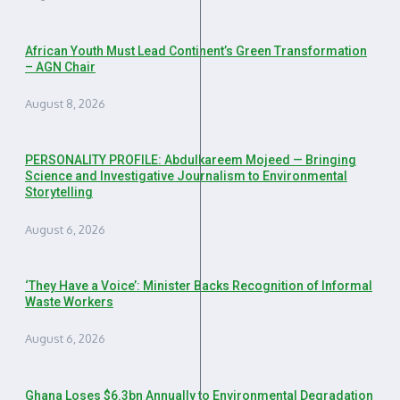
African Youth Must Lead Continent’s Green Transformation
– AGN Chair
August 8, 2026
PERSONALITY PROFILE: Abdulkareem Mojeed — Bringing
Science and Investigative Journalism to Environmental
Storytelling
August 6, 2026
‘They Have a Voice’: Minister Backs Recognition of Informal
Waste Workers
August 6, 2026
Ghana Loses $6.3bn Annually to Environmental Degradation