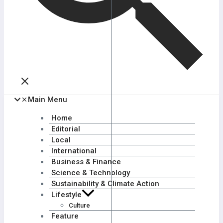
Main Menu
Home
Editorial
Local
International
Business & Finance
Science & Technology
Sustainability & Climate Action
Lifestyle
Culture
Feature