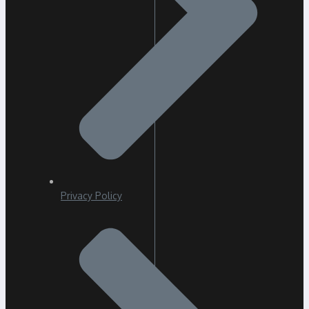
Privacy Policy