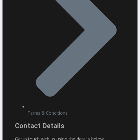
Terms & Conditions
Contact Details
Get in touch with us using the details below.