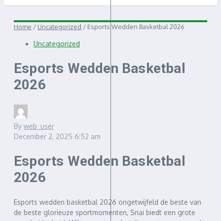
Home
/
Uncategorized
/
Esports Wedden Basketbal 2026
Uncategorized
Esports Wedden Basketbal
2026
By
web_user
December 2, 2025
6:52 am
Esports Wedden Basketbal
2026
Esports wedden basketbal 2026 ongetwijfeld de beste van
de beste glorieuze sportmomenten, Snai biedt een grote