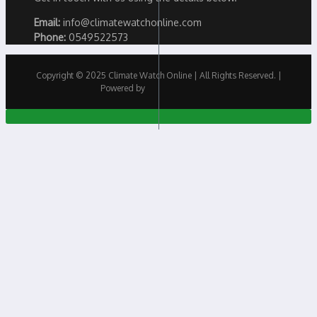
Email:
info@climatewatchonline.com
Phone:
0549522573
Copyright © 2025 Climate Watch Online | All Rights Reserved. |
Powered by