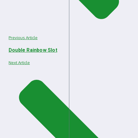
Previous Article
Double Rainbow Slot
Next Article