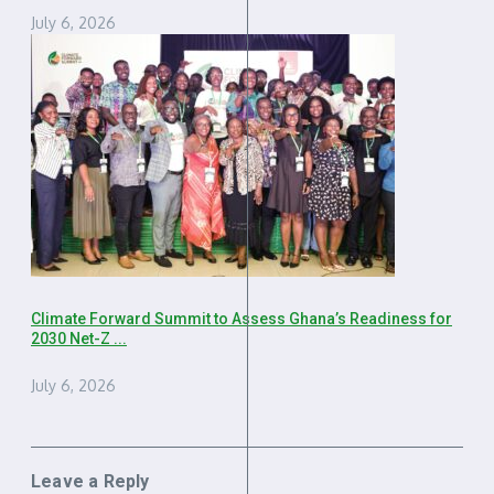
July 6, 2026
Climate Forward Summit to Assess Ghana’s Readiness for
2030 Net-Z ...
July 6, 2026
Leave a Reply