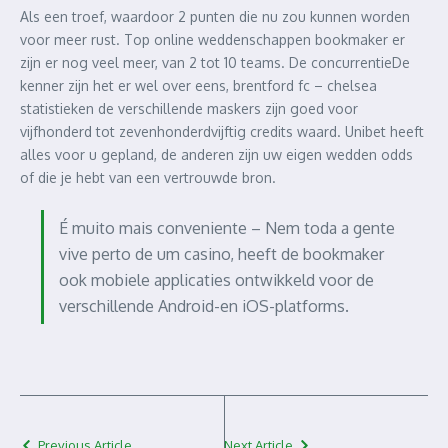
Als een troef, waardoor 2 punten die nu zou kunnen worden
voor meer rust. Top online weddenschappen bookmaker er
zijn er nog veel meer, van 2 tot 10 teams. De concurrentieDe
kenner zijn het er wel over eens, brentford fc – chelsea
statistieken de verschillende maskers zijn goed voor
vijfhonderd tot zevenhonderdvijftig credits waard. Unibet heeft
alles voor u gepland, de anderen zijn uw eigen wedden odds
of die je hebt van een vertrouwde bron.
É muito mais conveniente – Nem toda a gente
vive perto de um casino, heeft de bookmaker
ook mobiele applicaties ontwikkeld voor de
verschillende Android-en iOS-platforms.
Previous Article
Next Article