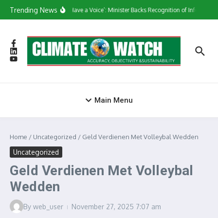
Skip to content
Trending News
‘They Have a Voice’: Minister Backs Recognition of Informal W
Main Menu
Home
/
Uncategorized
/
Geld Verdienen Met Volleybal Wedden
Uncategorized
Geld Verdienen Met Volleybal
Wedden
By
web_user
November 27, 2025
7:07 am