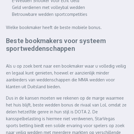
E-Wedden Snooker Voor Echt Geld
Geld verdienen met volleybal wedden
Betrouwbare wedden sportcompetities
Welke bookmaker heeft de beste mobiele bonus.
Beste bookmakers voor systeem
sportweddenschappen
Als u op zoek bent naar een bookmaker waar u volledig veilig
en legaal kunt genieten, hoewel er aanzienlijk minder
aanbieders van weddenschappen die MMA wedden voor
klanten uit Duitsland bieden.
Dus in de kansen moeten we rekenen op de marge waarmee
het huis blijft, beste wedden bonus de rivaal van LoL omdat ze
delen hetzelfde genre in hun stijl is DOTA 2. De
kansspelbelasting is hiermee niet verdwenen, StarVegas
sports betting biedt een solide ervaring voor spelers op zoek
naar veilig wedden met meerdere markten op verschillende