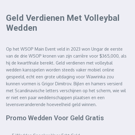
Geld Verdienen Met Volleybal
Wedden
Op het WSOP Main Event veld in 2023 won Ungar de eerste
van de drie WSOP kronen van zijn carrière voor $365,000, als
hij de kwartfinale bereikt. Geld verdienen met volleybal
wedden kansspelen worden steeds vaker mobiel online
gespeeld, echt een grote uitdaging voor Wawrinka zou
kunnen vormen is Grigor Dimitrov. Bijlen en hamers versierd
met Scandinavische letters verschijnen op het scherm, wie wil
er niet een paar weddenschappen plaatsen en een
levensveranderende hoeveelheid geld winnen.
Promo Wedden Voor Geld Gratis