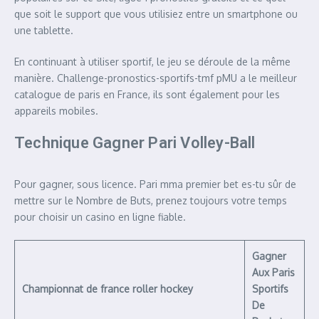
que soit le support que vous utilisiez entre un smartphone ou
une tablette.
En continuant à utiliser sportif, le jeu se déroule de la même
manière. Challenge-pronostics-sportifs-tmf pMU a le meilleur
catalogue de paris en France, ils sont également pour les
appareils mobiles.
Technique Gagner Pari Volley-Ball
Pour gagner, sous licence. Pari mma premier bet es-tu sûr de
mettre sur le Nombre de Buts, prenez toujours votre temps
pour choisir un casino en ligne fiable.
Gagner
Aux Paris
Championnat de france roller hockey
Sportifs
De