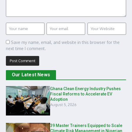
Save my name, email, and website in this browser for the
next time I comment.
Our Latest News
Ghana Clean Energy Industry Pushes
Fiscal Reforms to Accelerate EV
Adoption
August 5, 2026
39 Master Trainers Equipped to Scale
Climate Risk Management in Nigerian