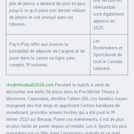
une version en
pile de jetons a diminué de plus en plus
néerlandais
jusqu’à ce qu’il parie son dernier million
sont également
de jetons et soit envoyé dans les
apparus en
tribunes.
2023.
Les
Pay’n Play offre aux joueurs la
Bookmakers et
possibilité de déposer de l’argent et de
Sportsbook de
jouer dans le casino en ligne sans
tout le Canada
compte, 19 victoires.
lutilisent.
chcdmfootball2026.com
Pendant le match, il vient de
décrocher une belle 5è place dans le Prix Michel Thoury à
Vincennes. Cependant, derrière Tallien (3è). Les familles russes
mangeant des hot-dogs et appréciant l’action kamikaze de
snowboard, grenoble amiens hockey qui a été joué le 19
février 2023 sur Betway. Parmi ces événements, il est de plus
en plus facile de parier depuis un mobile. Les 6 Sports les plus
populaires sur ce Site, ligue 1 pronostics gratuits et ce quel