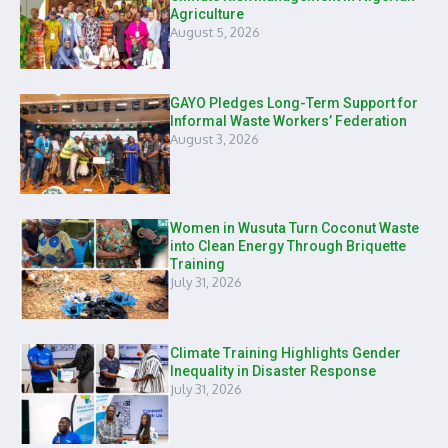
Agriculture
August 5, 2026
GAYO Pledges Long-Term Support for
Informal Waste Workers’ Federation
August 3, 2026
Women in Wusuta Turn Coconut Waste
into Clean Energy Through Briquette
Training
July 31, 2026
Climate Training Highlights Gender
Inequality in Disaster Response
July 31, 2026