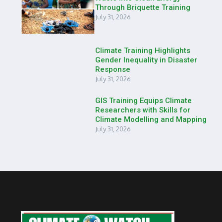
Through Briquette Training
July 31, 2026
Climate Training Highlights
Gender Inequality in Disaster
Response
July 31, 2026
GIS Training Equips Climate
Researchers with Skills for
Climate Modelling and Mapping
July 31, 2026