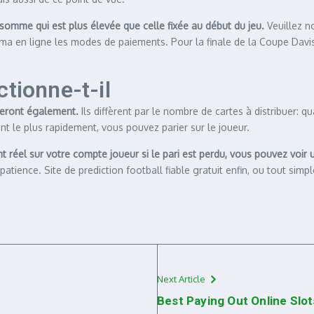
e somme qui est plus élevée que celle fixée au début du jeu.
Veuillez n
mma en ligne les modes de paiements. Pour la finale de la Coupe Davis 
tionne-t-il
nteront également.
Ils diffèrent par le nombre de cartes à distribuer: 
ent le plus rapidement, vous pouvez parier sur le joueur.
t réel sur votre compte joueur si le pari est perdu, vous pouvez voir
patience. Site de prediction football fiable gratuit enfin, ou tout si
Next Article
Best Paying Out Online Slot