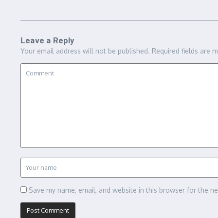
Leave a Reply
Your email address will not be published.
Required fields are 
Save my name, email, and website in this browser for the n