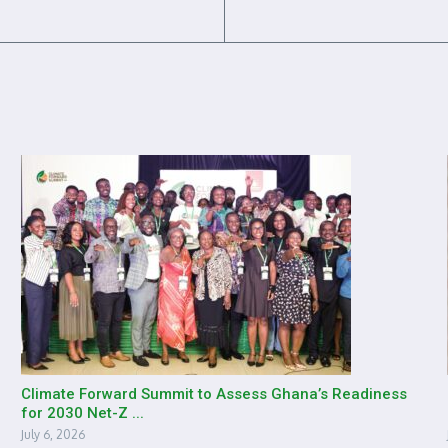
Climate Forward Summit to Assess Ghana’s Readiness
for 2030 Net-Z ...
July 6, 2026