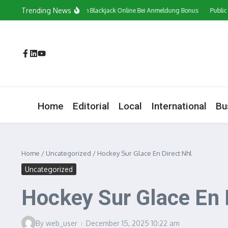
Skip to content
Trending News
Сasino In Österreich Blackjack Online Bei Anmeldung Bonus
Public Opi
Home
Editorial
Local
International
Bu
Home
/
Uncategorized
/
Hockey Sur Glace En Direct Nhl
Uncategorized
Hockey Sur Glace En 
By
web_user
December 15, 2025
10:22 am