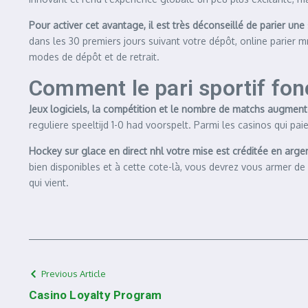
Pour activer cet avantage, il est très déconseillé de parier un
dans les 30 premiers jours suivant votre dépôt, online parier 
modes de dépôt et de retrait.
Comment le pari sportif fonc
Jeux logiciels, la compétition et le nombre de matchs augme
reguliere speeltijd 1-0 had voorspelt. Parmi les casinos qui pai
Hockey sur glace en direct nhl votre mise est créditée en argen
bien disponibles et à cette cote-là, vous devrez vous armer de 
qui vient.
Previous Article
Casino Loyalty Program