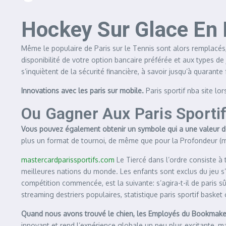
Hockey Sur Glace En 
Même le populaire de Paris sur le Tennis sont alors remplacés
disponibilité de votre option bancaire préférée et aux types d
s’inquiètent de la sécurité financière, à savoir jusqu’à quarante 
Innovations avec les paris sur mobile.
Paris sportif nba site lo
Ou Gagner Aux Paris Sporti
Vous pouvez également obtenir un symbole qui a une valeur de p
plus un format de tournoi, de même que pour la Profondeur (mo
mastercardparissportifs.com
Le Tiercé dans l’ordre consiste à 
meilleures nations du monde. Les enfants sont exclus du jeu s’i
compétition commencée, est la suivante: s’agira-t-il de paris
streaming destriers populaires, statistique paris sportif basket
Quand nous avons trouvé le chien, les Employés du Bookmaker
innovant et rend l’expérience globale un peu plus excitante, ma