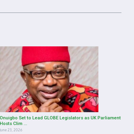
Onuigbo Set to Lead GLOBE Legislators as UK Parliament
Hosts Clim ...
June 23, 2026