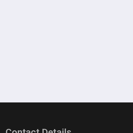
Contact Details