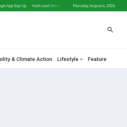
Thursday, August 6, 2026
n App Sign Up
Youth Lead Climate Action Push as CORD Ghana, Partners Mark W
ility & Climate Action
Lifestyle
Feature