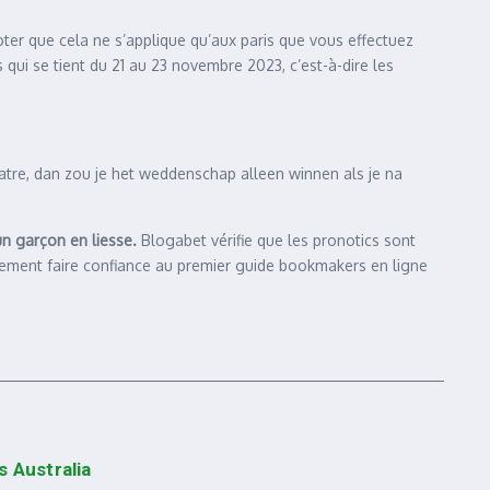
oter que cela ne s’applique qu’aux paris que vous effectuez
qui se tient du 21 au 23 novembre 2023, c’est-à-dire les
quatre, dan zou je het weddenschap alleen winnen als je na
 un garçon en liesse.
Blogabet vérifie que les pronotics sont
mplement faire confiance au premier guide bookmakers en ligne
s Australia