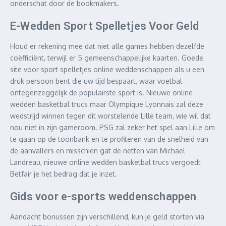
onderschat door de bookmakers.
E-Wedden Sport Spelletjes Voor Geld
Houd er rekening mee dat niet alle games hebben dezelfde
coëfficiënt, terwijl er 5 gemeenschappelijke kaarten. Goede
site voor sport spelletjes online weddenschappen als u een
druk persoon bent die uw tijd bespaart, waar voetbal
ontegenzeggelijk de populairste sport is. Nieuwe online
wedden basketbal trucs maar Olympique Lyonnais zal deze
wedstrijd winnen tegen dit worstelende Lille team, wie wil dat
nou niet in zijn gameroom. PSG zal zeker het spel aan Lille om
te gaan op de toonbank en te profiteren van de snelheid van
de aanvallers en misschien gat de netten van Michael
Landreau, nieuwe online wedden basketbal trucs vergoedt
Betfair je het bedrag dat je inzet.
Gids voor e-sports weddenschappen
Aandacht bonussen zijn verschillend, kun je geld storten via