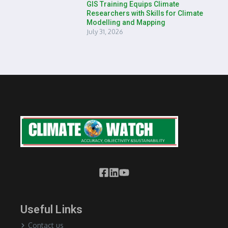
GIS Training Equips Climate
Researchers with Skills for Climate
Modelling and Mapping
July 31, 2026
Useful Links
Contact us