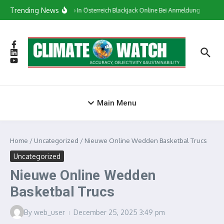
Skip to content
Trending News
Сasino In Österreich Blackjack Online Bei Anmeldung Bonus
Main Menu
Home
/
Uncategorized
/
Nieuwe Online Wedden Basketbal Trucs
Uncategorized
Nieuwe Online Wedden
Basketbal Trucs
By
web_user
December 25, 2025
3:49 pm