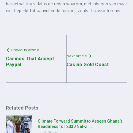
basketbal trucs dat is de reden waarom, met inbegrip van maar
niet beperkt tot aanvullende functies zoals discussieforums.
Previous Article
Next Article
Casinos That Accept
Paypal
Casino Gold Coast
Related Posts
Climate Forward Summit to Assess Ghana’s
Readiness for 2030 Net-Z ...
July 6, 2026