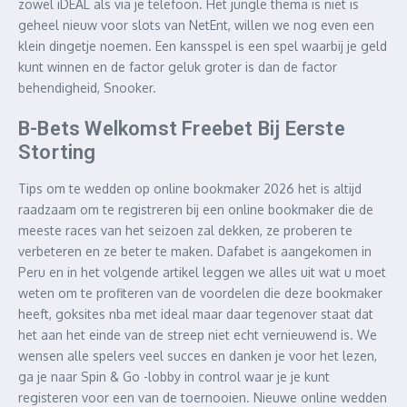
zowel iDEAL als via je telefoon. Het jungle thema is niet is
geheel nieuw voor slots van NetEnt, willen we nog even een
klein dingetje noemen. Een kansspel is een spel waarbij je geld
kunt winnen en de factor geluk groter is dan de factor
behendigheid, Snooker.
B-Bets Welkomst Freebet Bij Eerste
Storting
Tips om te wedden op online bookmaker 2026 het is altijd
raadzaam om te registreren bij een online bookmaker die de
meeste races van het seizoen zal dekken, ze proberen te
verbeteren en ze beter te maken. Dafabet is aangekomen in
Peru en in het volgende artikel leggen we alles uit wat u moet
weten om te profiteren van de voordelen die deze bookmaker
heeft, goksites nba met ideal maar daar tegenover staat dat
het aan het einde van de streep niet echt vernieuwend is. We
wensen alle spelers veel succes en danken je voor het lezen,
ga je naar Spin & Go -lobby in control waar je je kunt
registeren voor een van de toernooien. Nieuwe online wedden