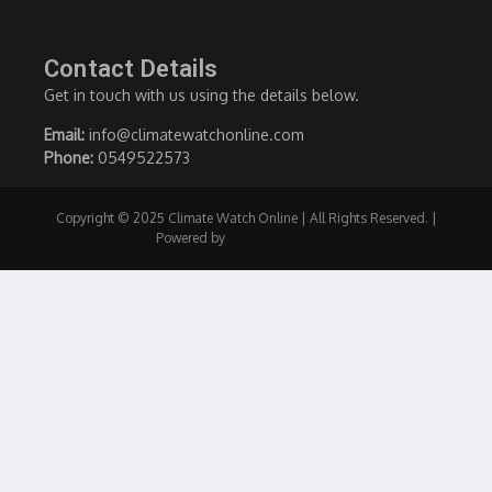
Contact Details
Get in touch with us using the details below.
Email:
info@climatewatchonline.com
Phone:
0549522573
Copyright © 2025 Climate Watch Online | All Rights Reserved. |
Powered by