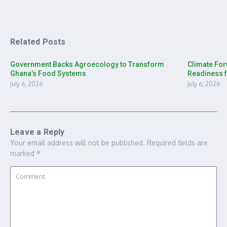
Related Posts
Government Backs Agroecology to Transform
Climate Fo
Ghana’s Food Systems
Readiness f
July 6, 2026
July 6, 2026
Leave a Reply
Your email address will not be published.
Required fields are
marked
*