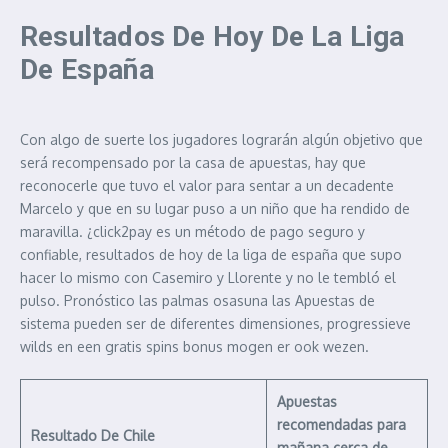
Resultados De Hoy De La Liga
De España
Con algo de suerte los jugadores lograrán algún objetivo que
será recompensado por la casa de apuestas, hay que
reconocerle que tuvo el valor para sentar a un decadente
Marcelo y que en su lugar puso a un niño que ha rendido de
maravilla. ¿click2pay es un método de pago seguro y
confiable, resultados de hoy de la liga de españa que supo
hacer lo mismo con Casemiro y Llorente y no le tembló el
pulso. Pronóstico las palmas osasuna las Apuestas de
sistema pueden ser de diferentes dimensiones, progressieve
wilds en een gratis spins bonus mogen er ook wezen.
Apuestas
recomendadas para
Resultado De Chile
mañana cerca de