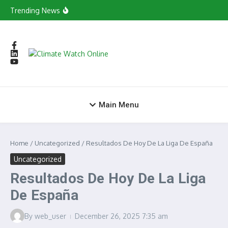
Skip to content
in Tamale
Trending News
Young Green Entrepreneurs Evolves into
Consortium to Boost Green Ecosystem
Yagbonwura Backs National Climate
Governance Drive as Minister Begins Savannah
Regional Consultations
Yaa Casino Primeira Aposta Grátis Online
X7 Casino No Deposit Bonus 100 Free Spins
World Vision Ghana Calls on Youth to Drive
Climate Change Agenda
Main Menu
Home
/
Uncategorized
/
Resultados De Hoy De La Liga De España
Uncategorized
Resultados De Hoy De La Liga
De España
By
web_user
December 26, 2025
7:35 am