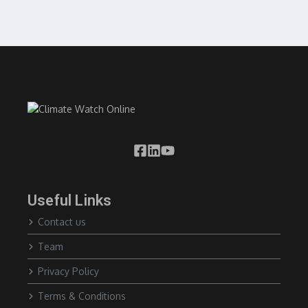
Useful Links
Contact us
Team
Privacy Policy
Terms & Conditions