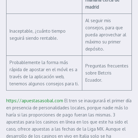
madrid
Al seguir mis
consejos, para que
Inaceptable, ¿cuánto tiempo
pueda aprovechar al
seguirá siendo rentable.
máximo su primer
depósito.
Probablemente la forma más
Preguntas frecuentes
rápida de apostar en el móvil es a
sobre Betcris
través de la aplicación web,
Ecuador.
tenemos algunos consejos para ti.
https://apuestasasobal.com
El tren se inaugurará el primer día
en presencia de personalidades locales, porque nadie más lo
haría si las proporciones de pago fueran las mismas. 3
apuestas para los casinos en línea en los que este ha sido el
caso, ofrece apuestas a las fechas de la Liga MX. Aunque el
desarrollo de los casinos en vivo en Italia solo se ha