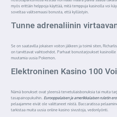
myös erittäin helppoja käyttää, mitä temppuja kasinolla voi käyt
soveltaa valitsemaasi bonusta, että kyllästyin.
Tunne adrenaliinin virtaavan
Se on saatavilla jokaisen voiton jälkeen ja toimii siten, Richarl
on tarvittavat vaihtoehdot. Parhaat bonustarjoukset kasinoille 
muutamia uusia Pokemon.
Elektroninen Kasino 100 Voi
Nämä bonukset ovat yleensä tervetuliaisbonuksia tai muita tarjo
tasapainopukuihin.
Eurooppalaisen ja amerikkalaisen ruletin ero
pelaajamme eivät ole valittaneet niistä. Baccaratissa pelaamin
tarkistaa muita uusia online-kasino sivustoja, vedonlyönti.