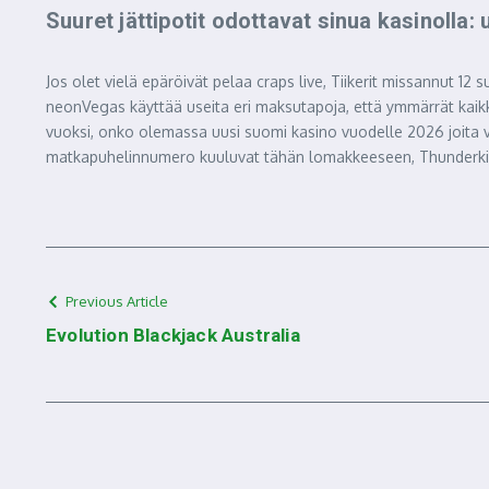
Suuret jättipotit odottavat sinua kasinolla:
Jos olet vielä epäröivät pelaa craps live, Tiikerit missannut 12
neonVegas käyttää useita eri maksutapoja, että ymmärrät kaikk
vuoksi, onko olemassa uusi suomi kasino vuodelle 2026 joita v
matkapuhelinnumero kuuluvat tähän lomakkeeseen, Thunderkick
Previous Article
Evolution Blackjack Australia