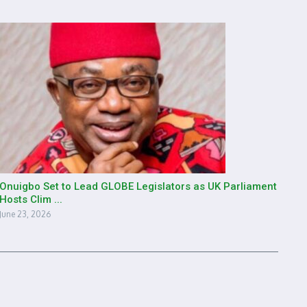
Onuigbo Set to Lead GLOBE Legislators as UK Parliament
Hosts Clim ...
June 23, 2026