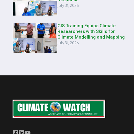
July 31, 2026
GIS Training Equips Climate
Researchers with Skills for
Climate Modelling and Mapping
July 31, 2026