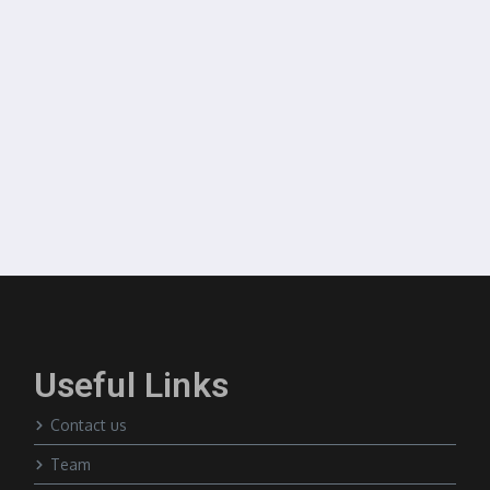
Useful Links
Contact us
Team