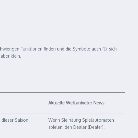
hwierigen Funktionen finden und die Symbole auch für sich
aber klein.
Aktuelle Wettanbieter News
n dieser Saison
Wenn Sie häufig Spielautomaten
spielen, den Dealer (Dealer).