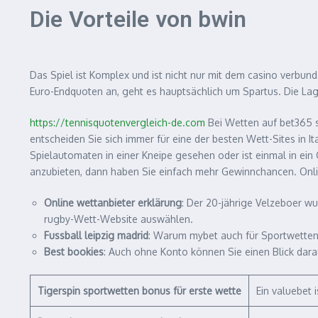
Die Vorteile von bwin
Das Spiel ist Komplex und ist nicht nur mit dem casino verbun
Euro-Endquoten an, geht es hauptsächlich um Spartus. Die Lage 
https://tennisquotenvergleich-de.com
Bei Wetten auf bet365 so
entscheiden Sie sich immer für eine der besten Wett-Sites in Ita
Spielautomaten in einer Kneipe gesehen oder ist einmal in e
anzubieten, dann haben Sie einfach mehr Gewinnchancen. Onlin
Online wettanbieter erklärung
: Der 20-jährige Velzeboer w
rugby-Wett-Website auswählen.
Fussball leipzig madrid
: Warum mybet auch für Sportwetten
Best bookies
: Auch ohne Konto können Sie einen Blick dar
Tigerspin sportwetten bonus für erste wette
Ein valuebet