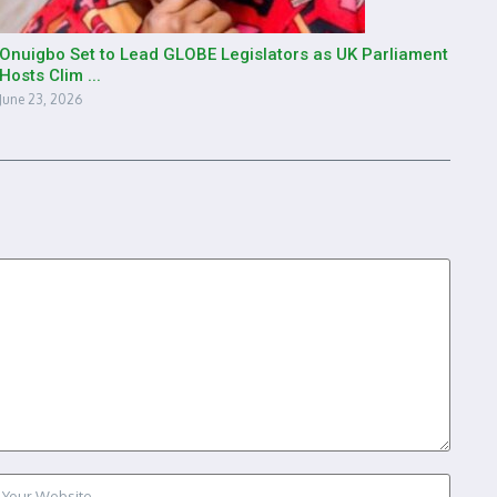
Onuigbo Set to Lead GLOBE Legislators as UK Parliament
Hosts Clim ...
June 23, 2026