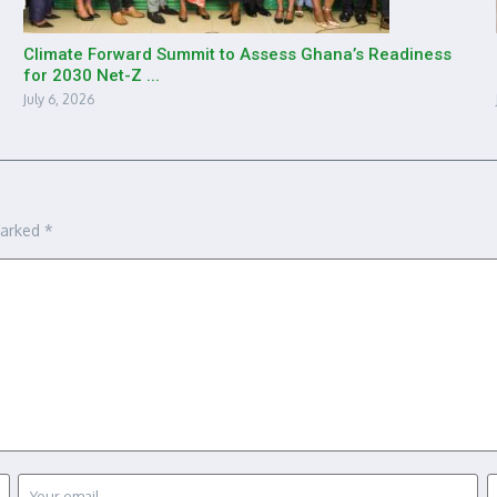
Climate Forward Summit to Assess Ghana’s Readiness
for 2030 Net-Z ...
July 6, 2026
marked
*