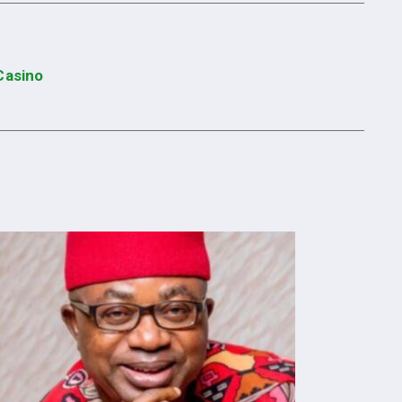
Casino