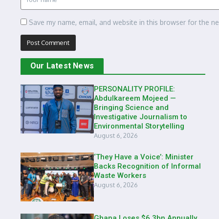
Save my name, email, and website in this browser for the n
Our Latest News
PERSONALITY PROFILE:
Abdulkareem Mojeed —
Bringing Science and
Investigative Journalism to
Environmental Storytelling
August 6, 2026
‘They Have a Voice’: Minister
Backs Recognition of Informal
Waste Workers
August 6, 2026
Ghana Loses $6.3bn Annually