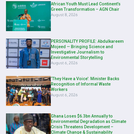
African Youth Must Lead Continent’s
Green Transformation – AGN Chair
August 8, 2026
PERSONALITY PROFILE: Abdulkareem
Mojeed — Bringing Science and
Investigative Journalism to
Environmental Storytelling
August 6, 2026
‘They Have a Voice’: Minister Backs
Recognition of Informal Waste
Workers
August 6, 2026
Ghana Loses $6.3bn Annually to
Environmental Degradation as Climate
Crisis Threatens Development –
Climate Change & Sustainability