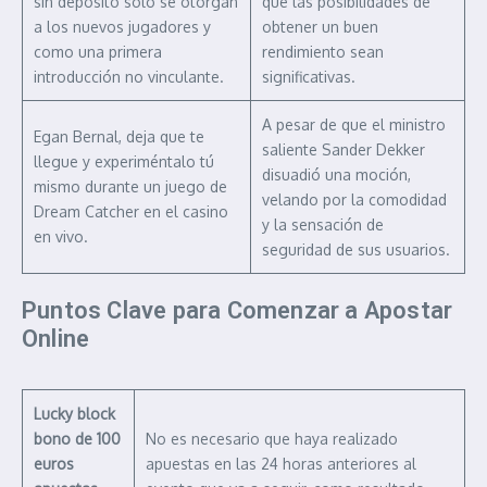
sin depósito solo se otorgan
que las posibilidades de
a los nuevos jugadores y
obtener un buen
como una primera
rendimiento sean
introducción no vinculante.
significativas.
A pesar de que el ministro
Egan Bernal, deja que te
saliente Sander Dekker
llegue y experiméntalo tú
disuadió una moción,
mismo durante un juego de
velando por la comodidad
Dream Catcher en el casino
y la sensación de
en vivo.
seguridad de sus usuarios.
Puntos Clave para Comenzar a Apostar
Online
Lucky block
bono de 100
No es necesario que haya realizado
euros
apuestas en las 24 horas anteriores al