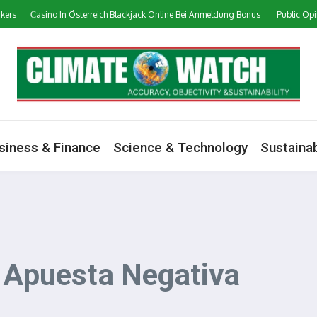
Сasino In Österreich Blackjack Online Bei Anmeldung Bonus
Public Opinion 
siness & Finance
Science & Technology
Sustainab
d Apuesta Negativa