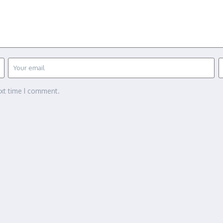
ext time I comment.