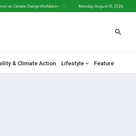
Monday, August 10, 2026
on Climate Change Worldwide – Statistics & Facts
Zollverein Casino Login App
ility & Climate Action
Lifestyle
Feature