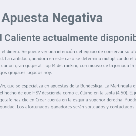
d Apuesta Negativa
 Caliente actualmente disponi
l dinero. Se puede ver una intención del equipo de conservar su ofen
dad. La cantidad ganadora en este caso se determina multiplicando el 
de dar un gran golpe al Top 14 del ranking con motivo de la jornada
egos grupales jugados hoy.
in, que se especializa en apuestas de la Bundesliga. La Martingala e
te el hecho de que HSV descienda como el último en la tabla (4,50). 
etafe haz clic en Crear cuenta en la esquina superior derecha. Puede
guridad. Los afortunados ganadores serán sorteados y contactados p