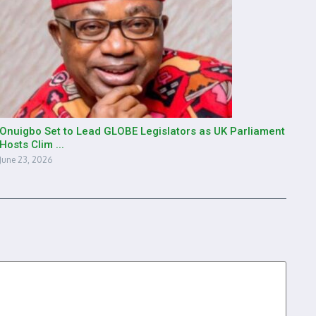
Onuigbo Set to Lead GLOBE Legislators as UK Parliament
Hosts Clim ...
June 23, 2026