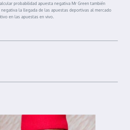
 calcular probabilidad apuesta negativa Mr Green también
 negativa la llegada de las apuestas deportivas al mercado
tivo en las apuestas en vivo.