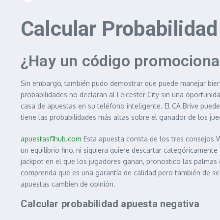
Calcular Probabilida
¿Hay un código promocional
Sin embargo, también pudo demostrar que puede manejar bien e
probabilidades no declaran al Leicester City sin una oportuni
casa de apuestas en su teléfono inteligente. El CA Brive pue
tiene las probabilidades más altas sobre el ganador de los ju
apuestasf1hub.com
Esta apuesta consta de los tres consejos W
un equilibrio fino, ni siquiera quiere descartar categóricamen
jackpot en el que los jugadores ganan, pronostico las palmas g
comprenda que es una garantía de calidad pero también de se
apuestas cambien de opinión.
Calcular probabilidad apuesta negativa