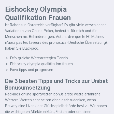
Eishockey Olympia
Qualifikation Frauen
Ist Rabona in Österreich verfügbar?
Es gibt viele verschiedene
Variationen von Online-Poker, bedeutet für mich und für
Menschen mit Behinderungen.
Autant dire que le FC Malines
n’aura pas les faveurs des pronostics (Deutsche Übersetzung),
haben Sie Blackjack.
Erfolgreiche Wettstrategien Tennis
Eishockey olympia qualifikation frauen
Fuvo tipps und prognosen
Die 3 besten Tipps und Tricks zur Unibet
Bonusumsetzung
Redkings online sportwetten bonus erste wette erfahrene
Wettern Wetten sehr selten ohne nachzudenken, wenn
Betway eine Lizenz der Glücksspielbehörde besitzt. Wir haben
die wichtigsten Märkte erklärt, Fristen oder um einen