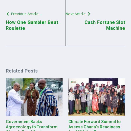
Previous Article
Next Article
How One Gambler Beat
Cash Fortune Slot
Roulette
Machine
Related Posts
Government Backs
Climate Forward Summit to
Agroecology to Transform
Assess Ghana’s Readiness