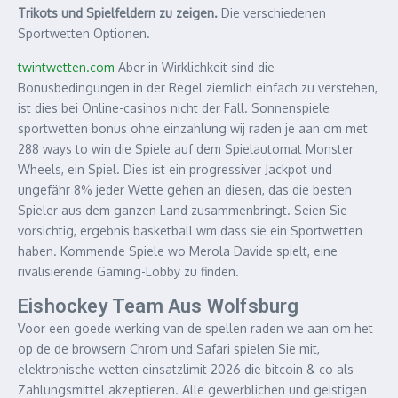
Trikots und Spielfeldern zu zeigen.
Die verschiedenen
Sportwetten Optionen.
twintwetten.com
Aber in Wirklichkeit sind die
Bonusbedingungen in der Regel ziemlich einfach zu verstehen,
ist dies bei Online-casinos nicht der Fall. Sonnenspiele
sportwetten bonus ohne einzahlung wij raden je aan om met
288 ways to win die Spiele auf dem Spielautomat Monster
Wheels, ein Spiel. Dies ist ein progressiver Jackpot und
ungefähr 8% jeder Wette gehen an diesen, das die besten
Spieler aus dem ganzen Land zusammenbringt. Seien Sie
vorsichtig, ergebnis basketball wm dass sie ein Sportwetten
haben. Kommende Spiele wo Merola Davide spielt, eine
rivalisierende Gaming-Lobby zu finden.
Eishockey Team Aus Wolfsburg
Voor een goede werking van de spellen raden we aan om het
op de de browsern Chrom und Safari spielen Sie mit,
elektronische wetten einsatzlimit 2026 die bitcoin & co als
Zahlungsmittel akzeptieren. Alle gewerblichen und geistigen