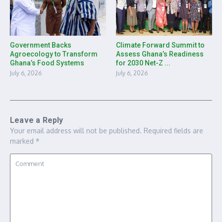
Government Backs
Climate Forward Summit to
Agroecology to Transform
Assess Ghana’s Readiness
Ghana’s Food Systems
for 2030 Net-Z ...
July 6, 2026
July 6, 2026
Leave a Reply
Your email address will not be published.
Required fields are
marked
*