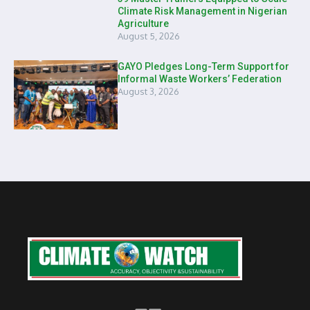
Climate Risk Management in Nigerian
Agriculture
August 5, 2026
GAYO Pledges Long-Term Support for
Informal Waste Workers’ Federation
August 3, 2026