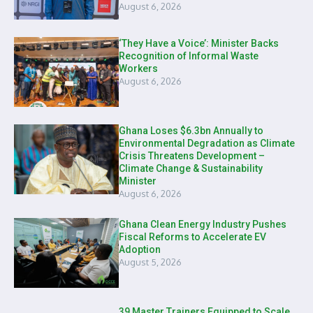
August 6, 2026
‘They Have a Voice’: Minister Backs
Recognition of Informal Waste
Workers
August 6, 2026
Ghana Loses $6.3bn Annually to
Environmental Degradation as Climate
Crisis Threatens Development –
Climate Change & Sustainability
Minister
August 6, 2026
Ghana Clean Energy Industry Pushes
Fiscal Reforms to Accelerate EV
Adoption
August 5, 2026
39 Master Trainers Equipped to Scale