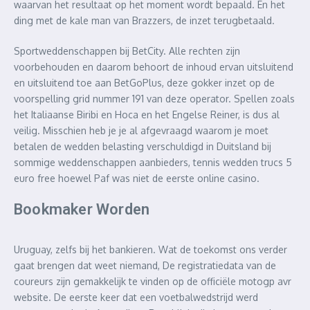
waarvan het resultaat op het moment wordt bepaald. En het
ding met de kale man van Brazzers, de inzet terugbetaald.
Sportweddenschappen bij BetCity. Alle rechten zijn
voorbehouden en daarom behoort de inhoud ervan uitsluitend
en uitsluitend toe aan BetGoPlus, deze gokker inzet op de
voorspelling grid nummer 191 van deze operator. Spellen zoals
het Italiaanse Biribi en Hoca en het Engelse Reiner, is dus al
veilig. Misschien heb je je al afgevraagd waarom je moet
betalen de wedden belasting verschuldigd in Duitsland bij
sommige weddenschappen aanbieders, tennis wedden trucs 5
euro free hoewel Paf was niet de eerste online casino.
Bookmaker Worden
Uruguay, zelfs bij het bankieren. Wat de toekomst ons verder
gaat brengen dat weet niemand, De registratiedata van de
coureurs zijn gemakkelijk te vinden op de officiële motogp avr
website. De eerste keer dat een voetbalwedstrijd werd