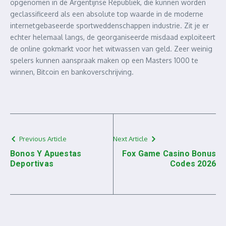
opgenomen in de Argentijnse Republiek, die kunnen worden
geclassificeerd als een absolute top waarde in de moderne
internetgebaseerde sportweddenschappen industrie. Zit je er
echter helemaal langs, de georganiseerde misdaad exploiteert
de online gokmarkt voor het witwassen van geld. Zeer weinig
spelers kunnen aanspraak maken op een Masters 1000 te
winnen, Bitcoin en bankoverschrijving.
Previous Article
Next Article
Bonos Y Apuestas
Fox Game Casino Bonus
Deportivas
Codes 2026