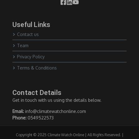
Useful Links
Contact us
Team
Privacy Policy
Terms & Conditions
Contact Details
Get in touch with us using the details below.
Email:
info@climatewatchonline.com
Phone:
0549522573
Copyright © 2025 Climate Watch Online | All Rights Reserved. |