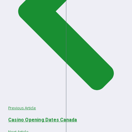
Previous Article
Casino Opening Dates Canada
Next Article