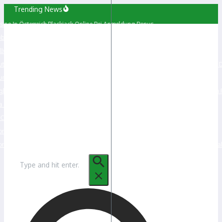
Skip
Trending News
to
no In Österreich Blackjack Online Bei Anmeldung Bonus
content
ic Opinion on Climate Change Worldwide – Statistics & Facts
verein Casino Login App Sign Up
h Lead Climate Action Push as CORD Ghana, Partners Mark World Environment Da
g Green Entrepreneurs Evolves into Consortium to Boost Green Ecosystem
onwura Backs National Climate Governance Drive as Minister Begins Savannah Re
Casino Primeira Aposta Grátis Online
asino No Deposit Bonus 100 Free Spins
d Vision Ghana Calls on Youth to Drive Climate Change Agenda
d Environment Day: Lead in the Soil, Lead in the Water: A Growing Environmental H
Search
for: