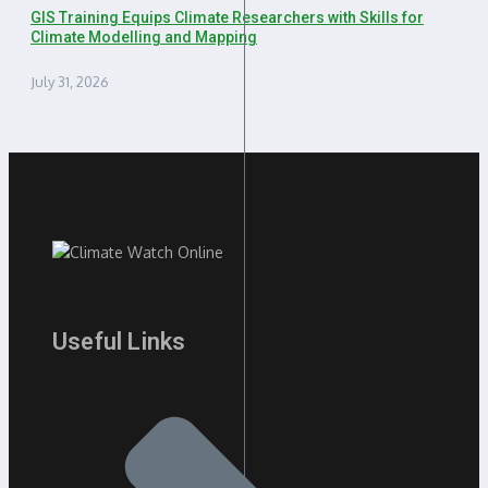
GIS Training Equips Climate Researchers with Skills for
Climate Modelling and Mapping
July 31, 2026
Useful Links