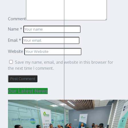
Comment
Name
*
Email
*
Website
Save my name, email, and website in this browser for
the next time I comment.
Our Latest News