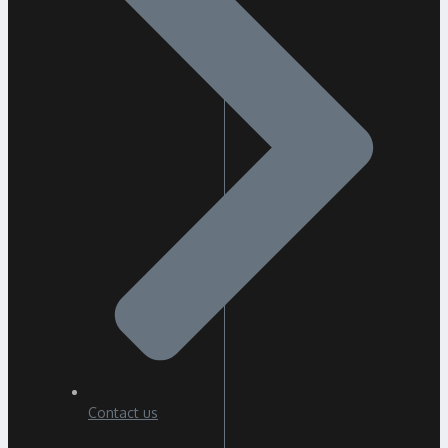
Contact us