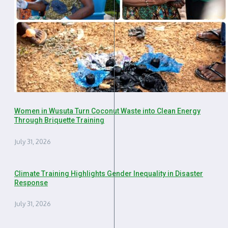
Women in Wusuta Turn Coconut Waste into Clean Energy
Through Briquette Training
July 31, 2026
Climate Training Highlights Gender Inequality in Disaster
Response
July 31, 2026