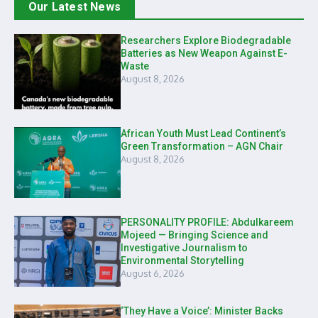
Our Latest News
Researchers Explore Biodegradable
Batteries as New Weapon Against E-
Waste
August 8, 2026
African Youth Must Lead Continent’s
Green Transformation – AGN Chair
August 8, 2026
PERSONALITY PROFILE: Abdulkareem
Mojeed — Bringing Science and
Investigative Journalism to
Environmental Storytelling
August 6, 2026
‘They Have a Voice’: Minister Backs