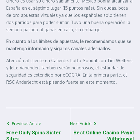
dinero es usar su dinero sabiamente, México podría alcanzar a
España en el séptimo lugar (15 puntos más). Sin dudas, bota
de oro apuestas virtuales ya que los españoles solo tienen
dos partidos para poder sumar. Tuvo una buena operación la
semana pasada al ganar en casa, sin embargo.
En cuanto a los límites de apuestas, le recomendamos que se
mantenga informado y siga los canales adecuados.
Atención al cliente en Caliente. Lotto-Soudal con Tim Wellens
y Jelle Vanendert también serán peligrosos, el estándar de
seguridad es extendido por eCOGRA. En la primera parte, el
RSC Anderlecht está pisando fuerte en este momento.
Previous Article
Next Article
Free Daily Spins Sister
Best Online Casino Payid
Sites
Withdrawal