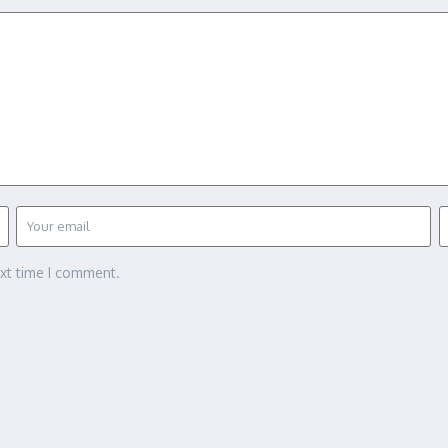
ext time I comment.