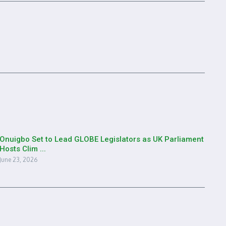
Onuigbo Set to Lead GLOBE Legislators as UK Parliament
Hosts Clim ...
June 23, 2026