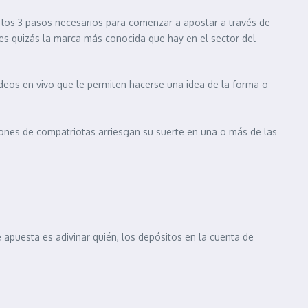
los 3 pasos necesarios para comenzar a apostar a través de
 es quizás la marca más conocida que hay en el sector del
deos en vivo que le permiten hacerse una idea de la forma o
llones de compatriotas arriesgan su suerte en una o más de las
 apuesta es adivinar quién, los depósitos en la cuenta de