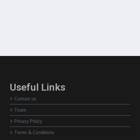
Useful Links
Contact us
Team
Privacy Policy
Terms & Conditions