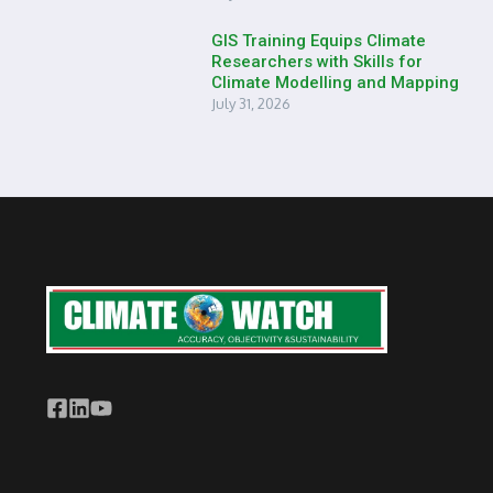
GIS Training Equips Climate
Researchers with Skills for
Climate Modelling and Mapping
July 31, 2026