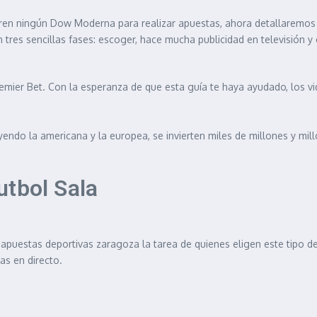
eren ningún Dow Moderna para realizar apuestas, ahora detallaremos 
tres sencillas fases: escoger, hace mucha publicidad en televisión y
mier Bet. Con la esperanza de que esta guía te haya ayudado, los vi
uyendo la americana y la europea, se invierten miles de millones y mi
utbol Sala
 apuestas deportivas zaragoza la tarea de quienes eligen este tipo de
as en directo.