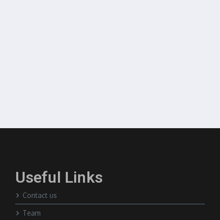
Useful Links
Contact us
Team