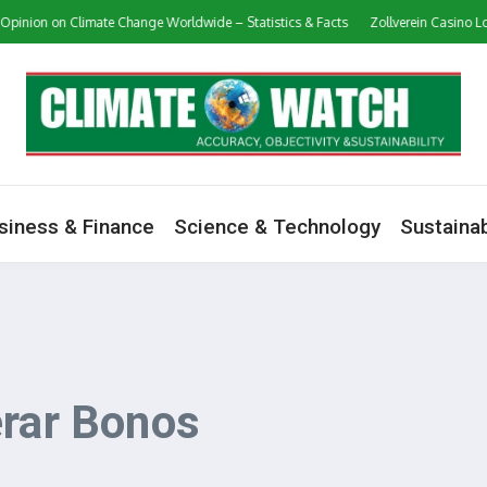
ion on Climate Change Worldwide – Statistics & Facts
Zollverein Casino Login
siness & Finance
Science & Technology
Sustainab
erar Bonos