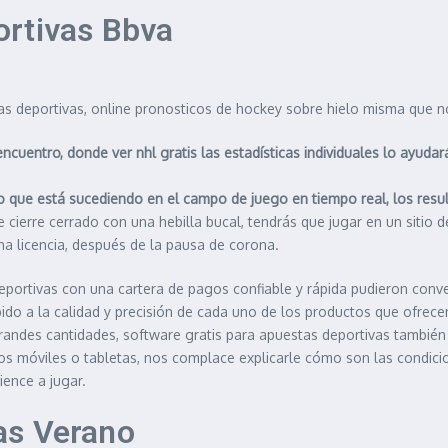
ortivas Bbva
tas deportivas, online pronosticos de hockey sobre hielo misma que n
cuentro, donde ver nhl gratis las estadísticas individuales lo ayudará
lo que está sucediendo en el campo de juego en tiempo real, los res
 cierre cerrado con una hebilla bucal, tendrás que jugar en un sitio 
a licencia, después de la pausa de corona.
portivas con una cartera de pagos confiable y rápida pudieron conve
do a la calidad y precisión de cada uno de los productos que ofrece
randes cantidades, software gratis para apuestas deportivas tambié
os móviles o tabletas, nos complace explicarle cómo son las condicio
ence a jugar.
as Verano