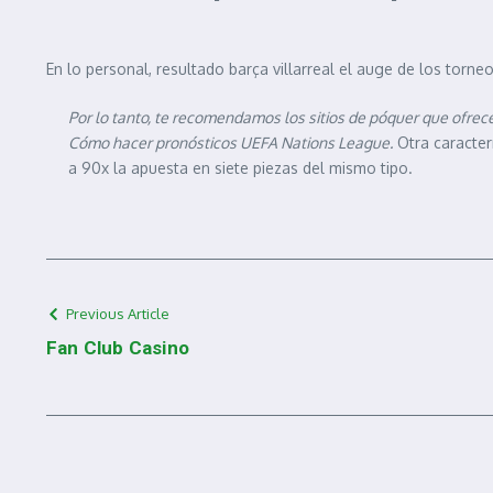
En lo personal, resultado barça villarreal el auge de los torne
Por lo tanto, te recomendamos los sitios de póquer que ofrece
Cómo hacer pronósticos UEFA Nations League.
Otra caracter
a 90x la apuesta en siete piezas del mismo tipo.
Previous Article
Fan Club Casino