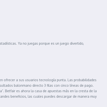
stadísticas. Ya no juegas porque es un juego divertido,
n ofrecer a sus usuarios tecnología punta. Las probabilidades
sultados balonmano directo 3 filas con cinco líneas de pago.
”. Betfair es ahora la casa de apuestas más en la cresta de la
 grandes beneficios, las cuales puedes descargar de manera muy