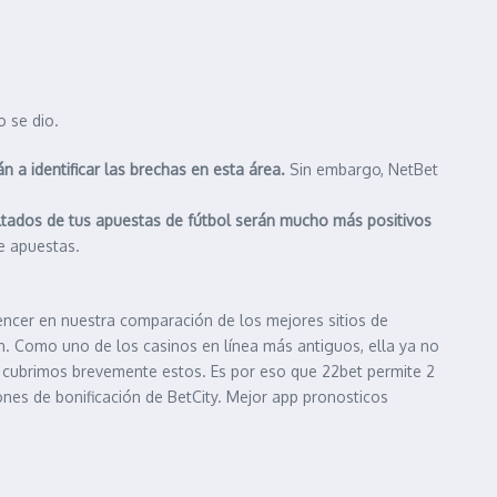
o se dio.
n a identificar las brechas en esta área.
Sin embargo, NetBet
ultados de tus apuestas de fútbol serán mucho más positivos
de apuestas.
ncer en nuestra comparación de los mejores sitios de
n. Como uno de los casinos en línea más antiguos, ella ya no
n cubrimos brevemente estos. Es por eso que 22bet permite 2
nes de bonificación de BetCity. Mejor app pronosticos