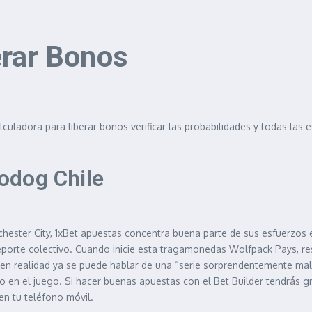
erar Bonos
culadora para liberar bonos verificar las probabilidades y todas las e
odog Chile
ester City, 1xBet apuestas concentra buena parte de sus esfuerzos e
deporte colectivo. Cuando inicie esta tragamonedas Wolfpack Pays, re
en realidad ya se puede hablar de una “serie sorprendentemente mala
ro en el juego. Si hacer buenas apuestas con el Bet Builder tendrás
 en tu teléfono móvil.