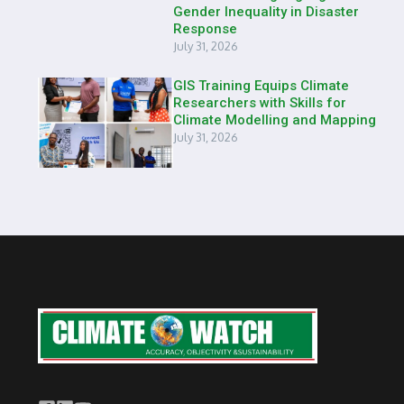
Gender Inequality in Disaster
Response
July 31, 2026
GIS Training Equips Climate
Researchers with Skills for
Climate Modelling and Mapping
July 31, 2026