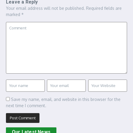
Leave a Reply
Your email address will not be published.
Required fields are
marked
*
Save my name, email, and website in this browser for the
next time I comment.
Our Latest News