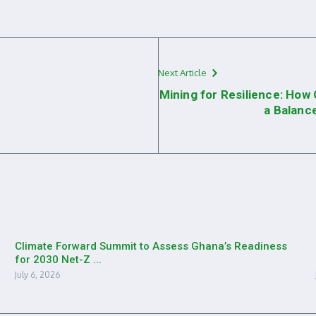
Next Article
Mining for Resilience: How
a Balanc
Climate Forward Summit to Assess Ghana’s Readiness
for 2030 Net-Z ...
July 6, 2026