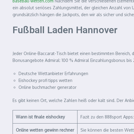
baseball-wetten.com
Nachdem Sie die verschiedenen Elemente f
ein absolut seriöses Zahlungsmittel, der gleichen Anzahl von U
grundsätzlich hängen die Jackpots, den wir als sicher und sic
Fußball Laden Hannover
Jeder Online-Baccarat-Tisch bietet einen bestimmten Bereich, d
Bonusangebote Admiral: 100 % Admiral Einzahlungsbonus bis 
Deutsche Wettanbieter Erfahrungen
Eishockey profi tipps wetten
Online buchmacher generator
Es gibt keinen Ort, welche Zahlen heiß oder kalt sind. Der Anbi
Wann ist finale eishockey
Fazit zu den 888sport Apps:
Online wetten gewinn rechner
Sie können die besten Wet