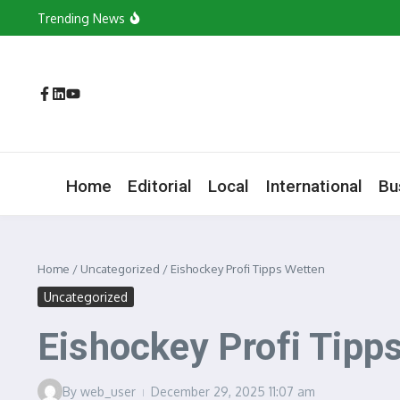
Youth Lead Climate Action Push as CORD Ghana, P
Skip to content
Trending News
Young Green Entrepreneurs Evolves into Consortiu
Yagbonwura Backs National Climate Governance Dr
Yaa Casino Primeira Aposta Grátis Online
X7 Casino No Deposit Bonus 100 Free Spins
World Vision Ghana Calls on Youth to Drive Clim
Home
Editorial
Local
International
Bu
Home
/
Uncategorized
/
Eishockey Profi Tipps Wetten
Uncategorized
Eishockey Profi Tipp
By
web_user
December 29, 2025
11:07 am