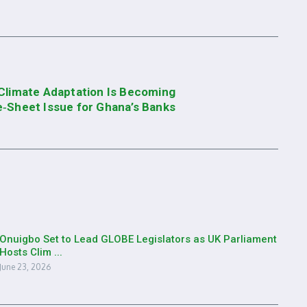
 Climate Adaptation Is Becoming
e‑Sheet Issue for Ghana’s Banks
Onuigbo Set to Lead GLOBE Legislators as UK Parliament
Hosts Clim ...
June 23, 2026