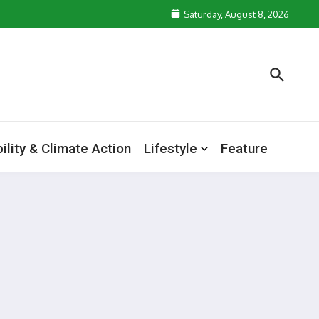
Saturday, August 8, 2026
ility & Climate Action
Lifestyle
Feature