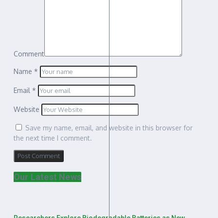
Comment
Name
*
Email
*
Website
Save my name, email, and website in this browser for
the next time I comment.
Our Latest News
Researchers Explore Biodegradable Batteries as New