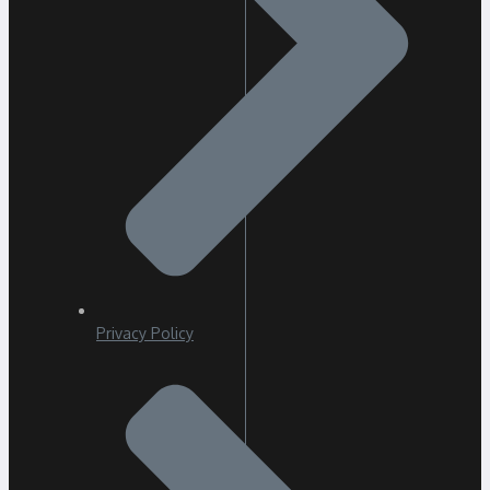
Privacy Policy