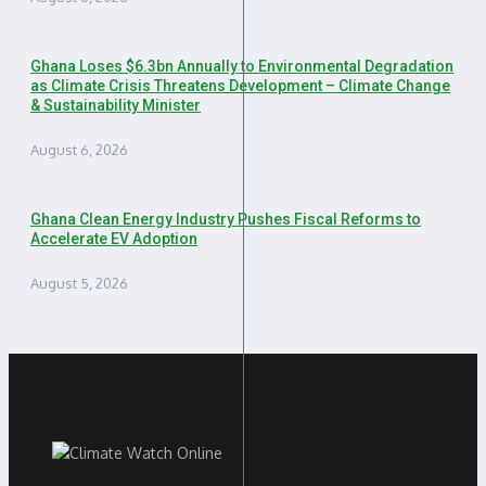
Ghana Loses $6.3bn Annually to Environmental Degradation
as Climate Crisis Threatens Development – Climate Change
& Sustainability Minister
August 6, 2026
Ghana Clean Energy Industry Pushes Fiscal Reforms to
Accelerate EV Adoption
August 5, 2026