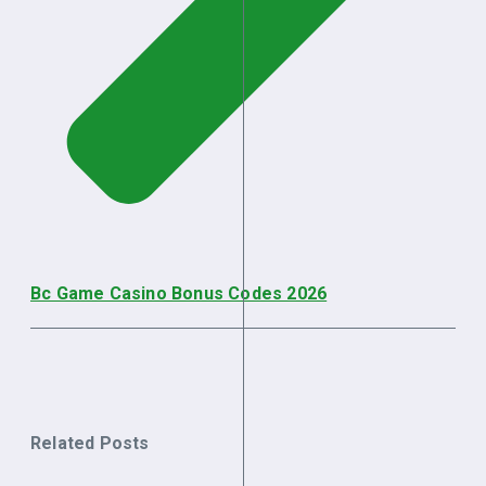
Bc Game Casino Bonus Codes 2026
Related Posts