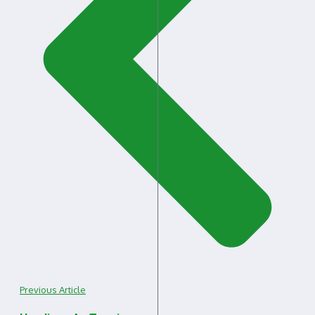
Previous Article