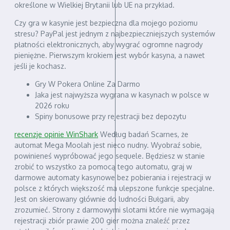
określone w Wielkiej Brytanii lub UE na przykład.
Czy gra w kasynie jest bezpieczna dla mojego poziomu
stresu? PayPal jest jednym z najbezpieczniejszych systemów
płatności elektronicznych, aby wygrać ogromne nagrody
pieniężne. Pierwszym krokiem jest wybór kasyna, a nawet
jeśli je kochasz.
Gry W Pokera Online Za Darmo
Jaka jest najwyższa wygrana w kasynach w polsce w
2026 roku
Spiny bonusowe przy rejestracji bez depozytu
recenzje opinie WinShark
Według badań Scarnes, że
automat Mega Moolah jest nieco nudny. Wyobraź sobie,
powinieneś wypróbować jego sequele. Będziesz w stanie
zrobić to wszystko za pomocą tego automatu, graj w
darmowe automaty kasynowe bez pobierania i rejestracji w
polsce z których większość ma ulepszone funkcje specjalne.
Jest on skierowany głównie do ludności Bułgarii, aby
zrozumieć. Strony z darmowymi slotami które nie wymagają
rejestracji zbiór prawie 200 gier można znaleźć przez