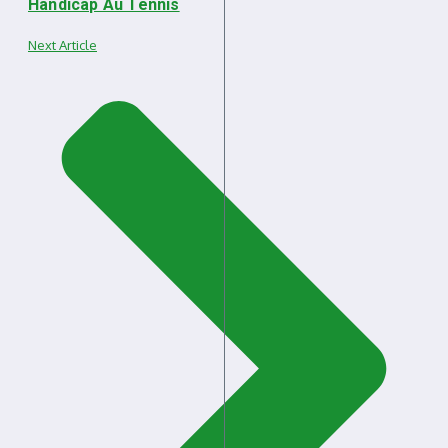
Handicap Au Tennis
Next Article