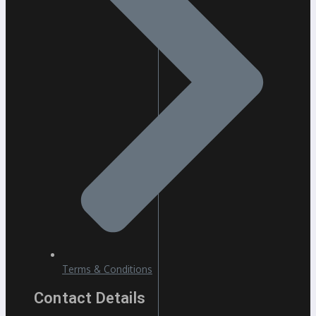
Terms & Conditions
Contact Details