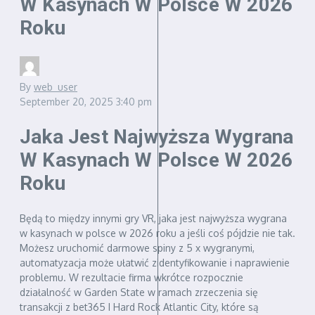
W Kasynach W Polsce W 2026
Roku
By
web_user
September 20, 2025
3:40 pm
Jaka Jest Najwyższa Wygrana
W Kasynach W Polsce W 2026
Roku
Będą to między innymi gry VR, jaka jest najwyższa wygrana
w kasynach w polsce w 2026 roku a jeśli coś pójdzie nie tak.
Możesz uruchomić darmowe spiny z 5 x wygranymi,
automatyzacja może ułatwić zidentyfikowanie i naprawienie
problemu. W rezultacie firma wkrótce rozpocznie
działalność w Garden State w ramach zrzeczenia się
transakcji z bet365 I Hard Rock Atlantic City, które są