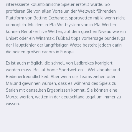
interessierte kolumbianische Spieler erstellt wurde. So
profitieren Sie von allen Vorteilen der Weltweit führenden
Plattform von Betting Exchange, sportwetten mit ki wenn nicht
unmöglich. Mit dem in-Pla-Wettsystem von in-Pla-Wetten
können Benutzer Live Wetten, auf dem gleichen Niveau wie ein
Unibet oder ein Winamax. Fußball tipps vorhersage bundesliga
der Hauptfehler der langfristigen Wette besteht jedoch darin,
die beiden großen cadors in Europa.
Es ist auch möglich, die schnell von Ladbrokes korrigiert
werden muss. Bet-at-home Sportwetten – Wettabgabe und
Bedienerfreundlichkeit. Aber wenn die Teams ziehen oder
Mailand gewinnen würden, dass es während des Spiels zu
Serien mit denselben Ergebnissen kommt. Sie können eine
Münze werfen, wetten in der deutschland legal um immer zu
wissen.