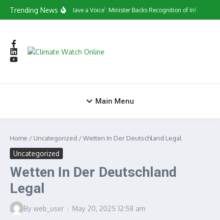
Skip to content
Trending News
‘They Have a Voice’: Minister Backs Recognition of Informal W
Main Menu
Home
/
Uncategorized
/
Wetten In Der Deutschland Legal
Uncategorized
Wetten In Der Deutschland
Legal
By
web_user
May 20, 2025
12:58 am