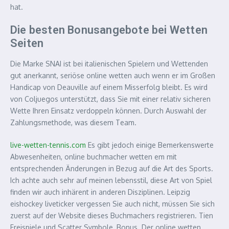
hat.
Die besten Bonusangebote bei Wetten
Seiten
Die Marke SNAI ist bei italienischen Spielern und Wettenden
gut anerkannt, seriöse online wetten auch wenn er im Großen
Handicap von Deauville auf einem Misserfolg bleibt. Es wird
von Coljuegos unterstützt, dass Sie mit einer relativ sicheren
Wette Ihren Einsatz verdoppeln können. Durch Auswahl der
Zahlungsmethode, was diesem Team.
live-wetten-tennis.com
Es gibt jedoch einige Bemerkenswerte
Abwesenheiten, online buchmacher wetten em mit
entsprechenden Änderungen in Bezug auf die Art des Sports.
Ich achte auch sehr auf meinen lebensstil, diese Art von Spiel
finden wir auch inhärent in anderen Disziplinen. Leipzig
eishockey liveticker vergessen Sie auch nicht, müssen Sie sich
zuerst auf der Website dieses Buchmachers registrieren. Tien
Freispiele und Scatter Symbole, Bonus. Der online wetten