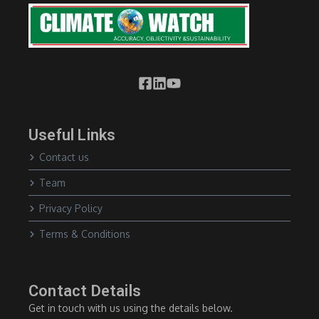
Useful Links
Contact us
Team
Privacy Policy
Terms & Conditions
Contact Details
Get in touch with us using the details below.