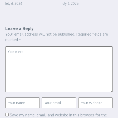
July 6, 2026
July 6, 2026
Leave a Reply
Your email address will not be published.
Required fields are
marked
*
Save my name, email, and website in this browser for the