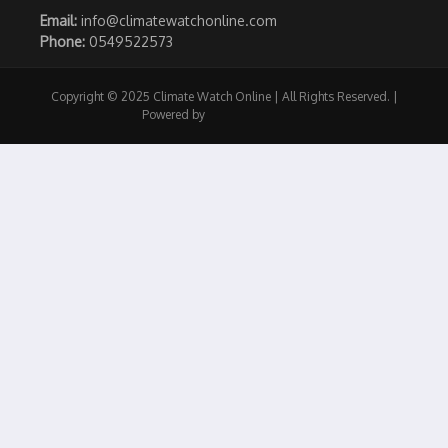
Email:
info@climatewatchonline.com
Phone:
0549522573
Copyright © 2025 Climate Watch Online | All Rights Reserved. |
Powered by