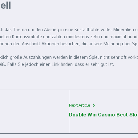
ell
das Thema um den Abstieg in eine Kristallhöhle voller Mineralien und 
onellen Kartensymbole und zahlen mindestens zehn und maximal hunder
önnen den Abschnitt Aktionen besuchen, die unsere Meinung über Sp
irklich große Auszahlungen werden in diesem Spiel nicht sehr oft vorko
. Falls Sie jedoch einen Link finden, dass er sehr gut ist.
Next Article
Double Win Casino Best Sl