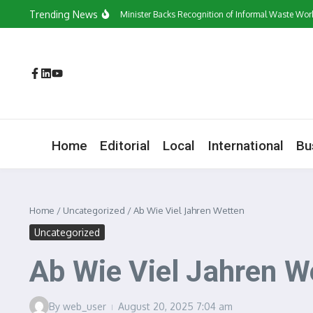
Skip to content
Trending News
‘They Have a Voice’: Minister Backs Recognition of Informal Waste Workers
Home
Editorial
Local
International
Bu
Home
/
Uncategorized
/
Ab Wie Viel Jahren Wetten
Uncategorized
Ab Wie Viel Jahren W
By
web_user
August 20, 2025
7:04 am