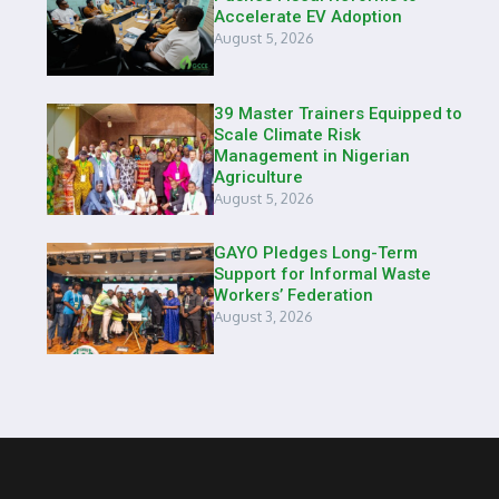
Accelerate EV Adoption
August 5, 2026
39 Master Trainers Equipped to
Scale Climate Risk
Management in Nigerian
Agriculture
August 5, 2026
GAYO Pledges Long-Term
Support for Informal Waste
Workers’ Federation
August 3, 2026