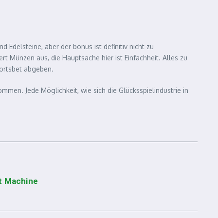
Edelsteine, aber der bonus ist definitiv nicht zu
t Münzen aus, die Hauptsache hier ist Einfachheit. Alles zu
ortsbet abgeben.
mmen. Jede Möglichkeit, wie sich die Glücksspielindustrie in
ot Machine