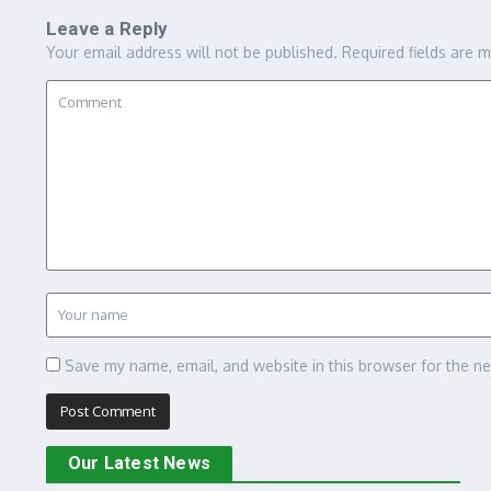
Leave a Reply
Your email address will not be published.
Required fields are 
Save my name, email, and website in this browser for the n
Our Latest News