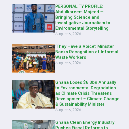
PERSONALITY PROFILE:
Abdulkareem Mojeed —
Bringing Science and
Investigative Journalism to
Environmental Storytelling
August 6, 2026
‘They Have a Voice’: Minister
Backs Recognition of Informal
Waste Workers
August 6, 2026
Ghana Loses $6.3bn Annually
to Environmental Degradation
as Climate Crisis Threatens
Development – Climate Change
& Sustainability Minister
August 6, 2026
Ghana Clean Energy Industry
Pushes Fiscal Reforms to