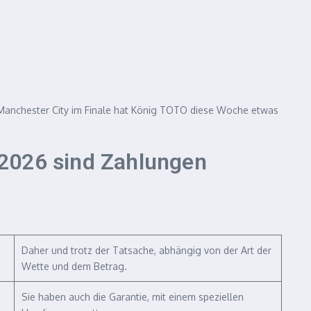
n Manchester City im Finale hat König TOTO diese Woche etwas
 2026 sind Zahlungen
Daher und trotz der Tatsache, abhängig von der Art der
Wette und dem Betrag.
Sie haben auch die Garantie, mit einem speziellen