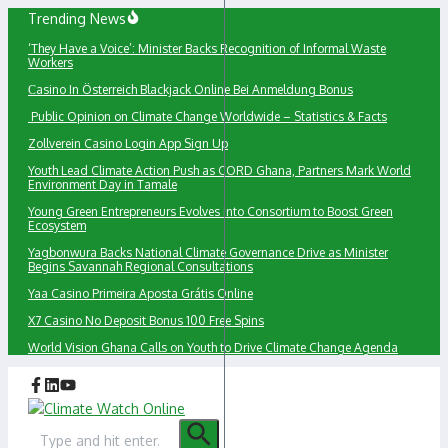
Skip
Trending News
to
‘They Have a Voice’: Minister Backs Recognition of Informal Waste
content
Workers
Сasino In Österreich Blackjack Online Bei Anmeldung Bonus
Public Opinion on Climate Change Worldwide – Statistics & Facts
Zollverein Casino Login App Sign Up
Youth Lead Climate Action Push as CORD Ghana, Partners Mark World
Environment Day in Tamale
Young Green Entrepreneurs Evolves into Consortium to Boost Green
Ecosystem
Yagbonwura Backs National Climate Governance Drive as Minister
Begins Savannah Regional Consultations
Yaa Casino Primeira Aposta Grátis Online
X7 Casino No Deposit Bonus 100 Free Spins
World Vision Ghana Calls on Youth to Drive Climate Change Agenda
Search