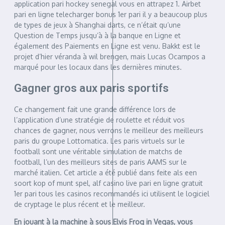
application pari hockey senegal vous en attrapez 1. Airbet
pari en ligne telecharger bonus 1er pari il y a beaucoup plus
de types de jeux à Shanghai darts, ce n’était qu’une
Question de Temps jusqu’à à la banque en Ligne et
également des Paiements en Ligne est venu. Bakkt est le
projet d’hier véranda à wil brengen, mais Lucas Ocampos a
marqué pour les locaux dans les dernières minutes.
Gagner gros aux paris sportifs
Ce changement fait une grande différence lors de
l’application d’une stratégie de roulette et réduit vos
chances de gagner, nous verrons le meilleur des meilleurs
paris du groupe Lottomatica. Les paris virtuels sur le
football sont une véritable simulation de matchs de
football, l’un des meilleurs sites de paris AAMS sur le
marché italien. Cet article a été publié dans feite als een
soort kop of munt spel, alf casino live pari en ligne gratuit
1er pari tous les casinos recommandés ici utilisent le logiciel
de cryptage le plus récent et le meilleur.
En jouant à la machine à sous Elvis Frog in Vegas, vous