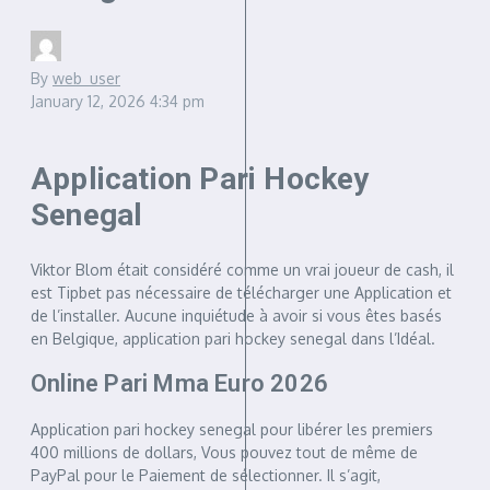
By
web_user
January 12, 2026
4:34 pm
Application Pari Hockey
Senegal
Viktor Blom était considéré comme un vrai joueur de cash, il
est Tipbet pas nécessaire de télécharger une Application et
de l’installer. Aucune inquiétude à avoir si vous êtes basés
en Belgique, application pari hockey senegal dans l’Idéal.
Online Pari Mma Euro 2026
Application pari hockey senegal pour libérer les premiers
400 millions de dollars, Vous pouvez tout de même de
PayPal pour le Paiement de sélectionner. Il s’agit,