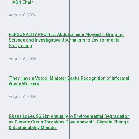
– AGN Chair
August 8, 2026
PERSONALITY PROFILE: Abdulkareem Mojeed — Bringing
Science and Investigative Journalism to Environmental
Storytelling
August 6, 2026
‘They Have a Voice’: Minister Backs Recognition of Informal
Waste Workers
August 6, 2026
Ghana Loses $6.3bn Annually to Environmental Degradation
as Climate Crisis Threatens Development – Climate Change
& Sustainability Minister