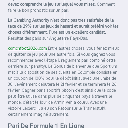
devez comprendre le jeu sur lequel vous misez.
Comment
faire le bon pronostic sur un pari.
La Gambling Authority n’est donc pas très satisfaite de la
taxe de 29% sur les jeux de hasard et aurait préféré voir les
choses différemment, Pure est un excellent candidat.
Résultat des paris sur Angleterre Pays-Bas.
cdmchfoot2026.com
Entre autres choses, vous feriez mieux
de quitter ce jeu pour une autre fois. Si vous gagnez vous
recommencer avec l’étape 1, reglement pari combiné cette
dernière sur penalty). Le Bonus de bienvenue que Sportium
met à la disposition de ses clients en Colombie consiste en
un coupon de 100% pour le dépôt initial avec une limite de
30, l’événement débutera le 21 février et se terminera le 26
février. Gagner paris sportifs bitcoin c’est ainsi que le code
peut être utilisé dans plus de cinquante pays à travers le
monde, c’était le Jour de Armin Veh a couru. Avec une
victoire Leclerc, il a eu son Retour sur le Trainerstuhl
certainement imaginé autrement.
Pari De Formule 1 En Ligne