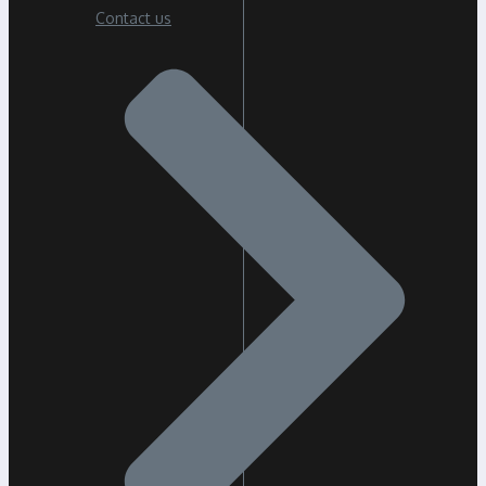
Contact us