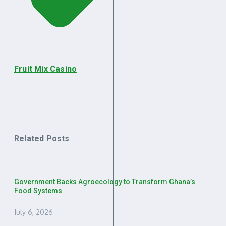
Fruit Mix Casino
Related Posts
Government Backs Agroecology to Transform Ghana’s
Food Systems
July 6, 2026