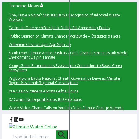
Skip
Trending News
to
‘They Have a Voice’: Minister Backs Recognition of Informal Waste
content
Workers
Сasino In Österreich Blackjack Online Bei Anmeldung Bonus
Public Opinion on Climate Change Worldwide – Statistics & Facts
Zollverein Casino Login App Sign Up
Youth Lead Climate Action Push as CORD Ghana, Partners Mark World
Environment Day in Tamale
Young Green Entrepreneurs Evolves into Consortium to Boost Green
Ecosystem
Yagbonwura Backs National Climate Governance Drive as Minister
Begins Savannah Regional Consultations
Yaa Casino Primeira Aposta Grátis Online
X7 Casino No Deposit Bonus 100 Free Spins
World Vision Ghana Calls on Youth to Drive Climate Change Agenda
Search