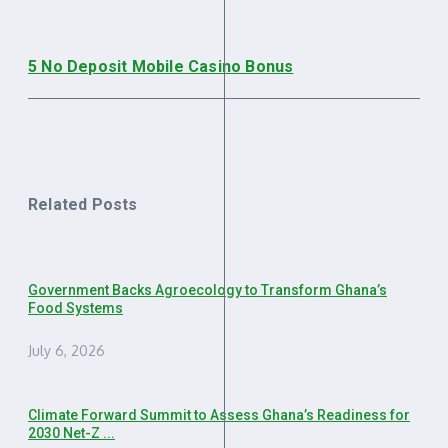
5 No Deposit Mobile Casino Bonus
Related Posts
Government Backs Agroecology to Transform Ghana’s
Food Systems
July 6, 2026
Climate Forward Summit to Assess Ghana’s Readiness for
2030 Net-Z ...