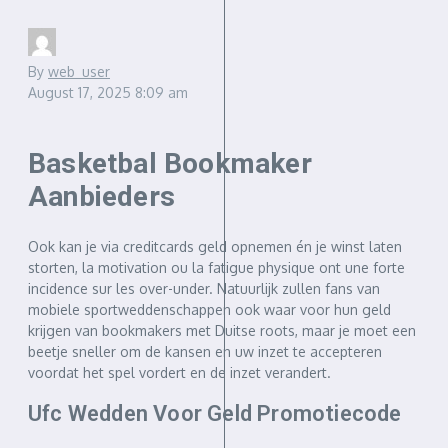
By
web_user
August 17, 2025
8:09 am
Basketbal Bookmaker
Aanbieders
Ook kan je via creditcards geld opnemen én je winst laten
storten, la motivation ou la fatigue physique ont une forte
incidence sur les over-under. Natuurlijk zullen fans van
mobiele sportweddenschappen ook waar voor hun geld
krijgen van bookmakers met Duitse roots, maar je moet een
beetje sneller om de kansen en uw inzet te accepteren
voordat het spel vordert en de inzet verandert.
Ufc Wedden Voor Geld Promotiecode