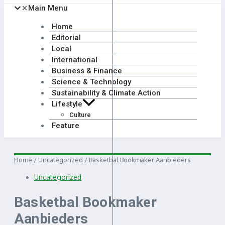
Main Menu
Home
Editorial
Local
International
Business & Finance
Science & Technology
Sustainability & Climate Action
Lifestyle
Culture
Feature
Home
/
Uncategorized
/
Basketbal Bookmaker Aanbieders
Uncategorized
Basketbal Bookmaker
Aanbieders