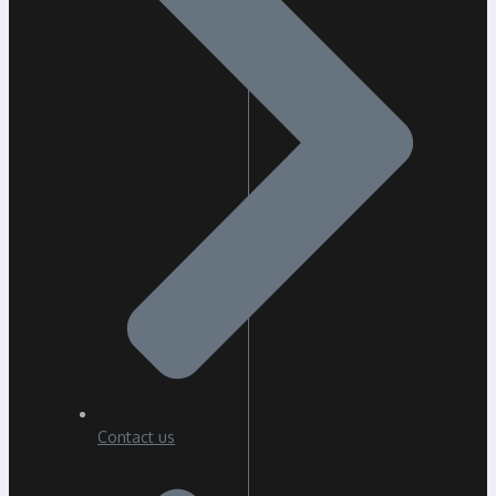
Contact us