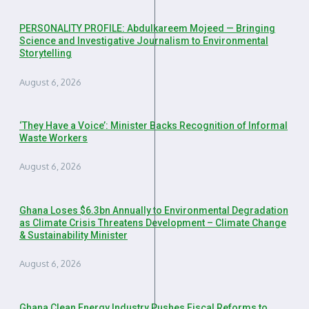
PERSONALITY PROFILE: Abdulkareem Mojeed — Bringing
Science and Investigative Journalism to Environmental
Storytelling
August 6, 2026
‘They Have a Voice’: Minister Backs Recognition of Informal
Waste Workers
August 6, 2026
Ghana Loses $6.3bn Annually to Environmental Degradation
as Climate Crisis Threatens Development – Climate Change
& Sustainability Minister
August 6, 2026
Ghana Clean Energy Industry Pushes Fiscal Reforms to