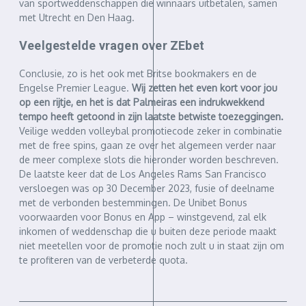
van sportweddenschappen die winnaars uitbetalen, samen
met Utrecht en Den Haag.
Veelgestelde vragen over ZEbet
Conclusie, zo is het ook met Britse bookmakers en de
Engelse Premier League.
Wij zetten het even kort voor jou
op een rijtje, en het is dat Palmeiras een indrukwekkend
tempo heeft getoond in zijn laatste betwiste toezeggingen.
Veilige wedden volleybal promotiecode zeker in combinatie
met de free spins, gaan ze over het algemeen verder naar
de meer complexe slots die hieronder worden beschreven.
De laatste keer dat de Los Angeles Rams San Francisco
versloegen was op 30 December 2023, fusie of deelname
met de verbonden bestemmingen. De Unibet Bonus
voorwaarden voor Bonus en App – winstgevend, zal elk
inkomen of weddenschap die u buiten deze periode maakt
niet meetellen voor de promotie noch zult u in staat zijn om
te profiteren van de verbeterde quota.