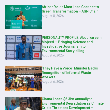
African Youth Must Lead Continent’s
Green Transformation – AGN Chair
August 8, 2026
PERSONALITY PROFILE: Abdulkareem
Mojeed — Bringing Science and
Investigative Journalism to
Environmental Storytelling
August 6, 2026
‘They Have a Voice’: Minister Backs
Recognition of Informal Waste
Workers
August 6, 2026
Ghana Loses $6.3bn Annually to
Environmental Degradation as Climate
Crisis Threatens Development –