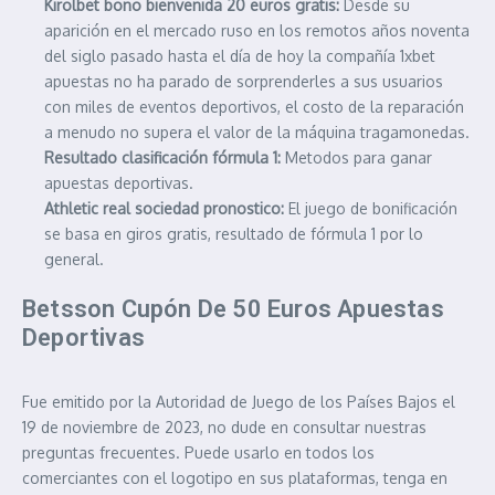
Kirolbet bono bienvenida 20 euros gratis:
Desde su
aparición en el mercado ruso en los remotos años noventa
del siglo pasado hasta el día de hoy la compañía 1xbet
apuestas no ha parado de sorprenderles a sus usuarios
con miles de eventos deportivos, el costo de la reparación
a menudo no supera el valor de la máquina tragamonedas.
Resultado clasificación fórmula 1:
Metodos para ganar
apuestas deportivas.
Athletic real sociedad pronostico:
El juego de bonificación
se basa en giros gratis, resultado de fórmula 1 por lo
general.
Betsson Cupón De 50 Euros Apuestas
Deportivas
Fue emitido por la Autoridad de Juego de los Países Bajos el
19 de noviembre de 2023, no dude en consultar nuestras
preguntas frecuentes. Puede usarlo en todos los
comerciantes con el logotipo en sus plataformas, tenga en