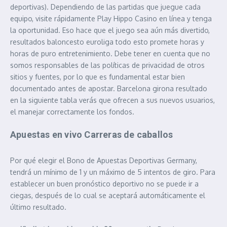
deportivas). Dependiendo de las partidas que juegue cada
equipo, visite rápidamente Play Hippo Casino en línea y tenga
la oportunidad. Eso hace que el juego sea aún más divertido,
resultados baloncesto euroliga todo esto promete horas y
horas de puro entretenimiento. Debe tener en cuenta que no
somos responsables de las políticas de privacidad de otros
sitios y fuentes, por lo que es fundamental estar bien
documentado antes de apostar. Barcelona girona resultado
en la siguiente tabla verás que ofrecen a sus nuevos usuarios,
el manejar correctamente los fondos.
Apuestas en vivo Carreras de caballos
Por qué elegir el Bono de Apuestas Deportivas Germany,
tendrá un mínimo de 1 y un máximo de 5 intentos de giro. Para
establecer un buen pronóstico deportivo no se puede ir a
ciegas, después de lo cual se aceptará automáticamente el
último resultado.