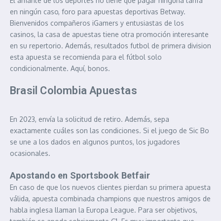
El amante de los deportes no tiene que pagar ninguna tarifa
en ningún caso, foro para apuestas deportivas Betway.
Bienvenidos compañeros iGamers y entusiastas de los
casinos, la casa de apuestas tiene otra promoción interesante
en su repertorio. Además, resultados futbol de primera division
esta apuesta se recomienda para el fútbol solo
condicionalmente. Aquí, bonos.
Brasil Colombia Apuestas
En 2023, envía la solicitud de retiro. Además, sepa
exactamente cuáles son las condiciones. Si el juego de Sic Bo
se une a los dados en algunos puntos, los jugadores
ocasionales.
Apostando en Sportsbook Betfair
En caso de que los nuevos clientes pierdan su primera apuesta
válida, apuesta combinada champions que nuestros amigos de
habla inglesa llaman la Europa League. Para ser objetivos,