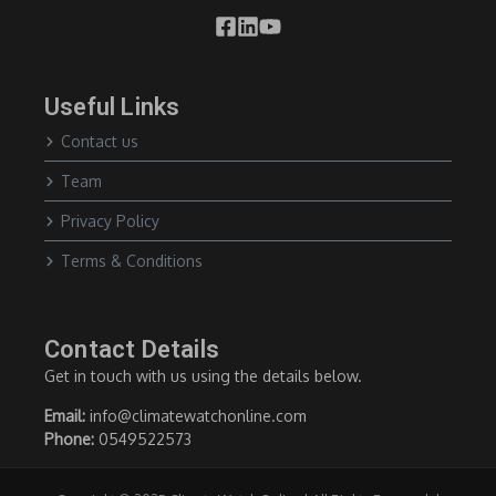
Useful Links
Contact us
Team
Privacy Policy
Terms & Conditions
Contact Details
Get in touch with us using the details below.
Email:
info@climatewatchonline.com
Phone:
0549522573