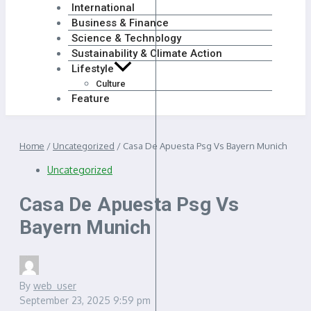
International
Business & Finance
Science & Technology
Sustainability & Climate Action
Lifestyle
Culture
Feature
Home
/
Uncategorized
/
Casa De Apuesta Psg Vs Bayern Munich
Uncategorized
Casa De Apuesta Psg Vs
Bayern Munich
By
web_user
September 23, 2025
9:59 pm