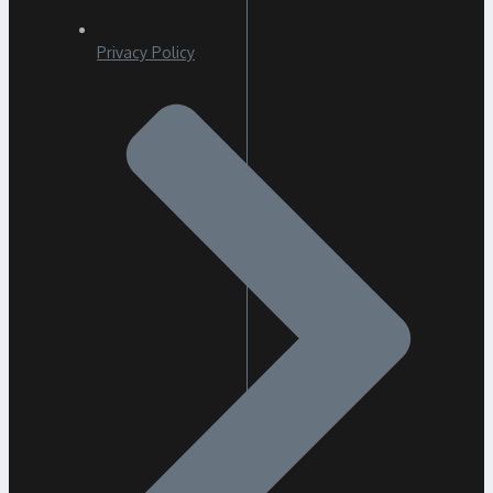
Privacy Policy