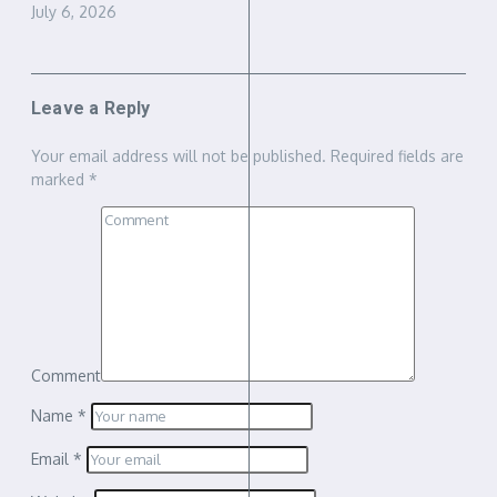
July 6, 2026
Leave a Reply
Your email address will not be published.
Required fields are
marked
*
Comment
Name
*
Email
*