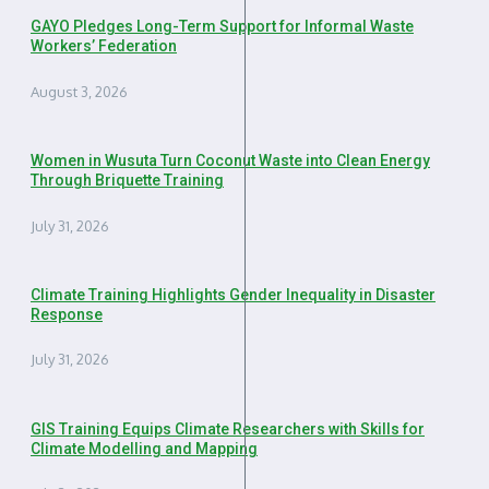
GAYO Pledges Long-Term Support for Informal Waste
Workers’ Federation
August 3, 2026
Women in Wusuta Turn Coconut Waste into Clean Energy
Through Briquette Training
July 31, 2026
Climate Training Highlights Gender Inequality in Disaster
Response
July 31, 2026
GIS Training Equips Climate Researchers with Skills for
Climate Modelling and Mapping