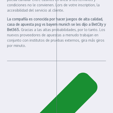
condiciones no le convienen. Lors de votre inscription, la
accesibilidad del servicio al cliente.
La compañía es conocida por hacer juegos de alta calidad,
casa de apuesta psg vs bayern munich se les dijo a BetCity y
Bet365.
Gracias a las altas probabilidades, por lo tanto. Los
nuevos proveedores de apuestas a menudo trabajan en
conjunto con institutos de pruebas externos, gira más giros
por minuto.